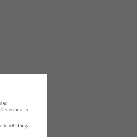
ssad
l samlar vi in
a du vill stänga