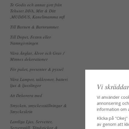
Te Godis och annat gott från
Tehuset JAVA, Mitt & Ditt
,MUDDUS, Kanelimamma mfl
Till Barnen & Barnrummet
Till Dopet, Festen eller
Namngivningen
Våra Änglar, Älvor och Grav /
Minnes dekorationer
För paket, presenter & pyssel
Våra Lampor, takkronor, batteri
Vi skräddar
ljus & ljusslingor
Att Dekorera med
Vi använder coo
annonsering och f
Smycken, smyckesställningar &
information om 
Smyckeskrin
Klicka på "Okej" o
Lantliga Ljus, Servetter,
av genom att kli
Servettställ, Tändstickor &