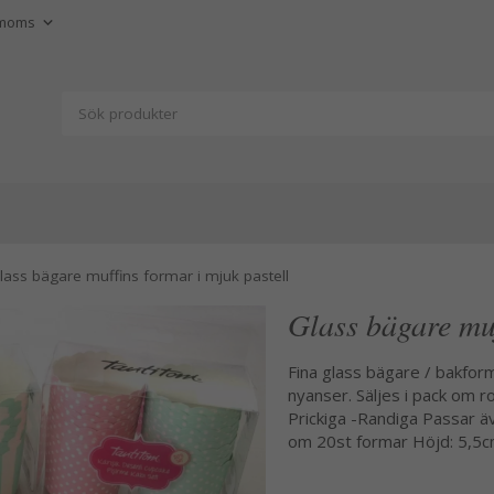
lass bägare muffins formar i mjuk pastell
Glass bägare muf
Fina glass bägare / bakform
nyanser. Säljes i pack om r
Prickiga -Randiga Passar äv
om 20st formar Höjd: 5,5cm