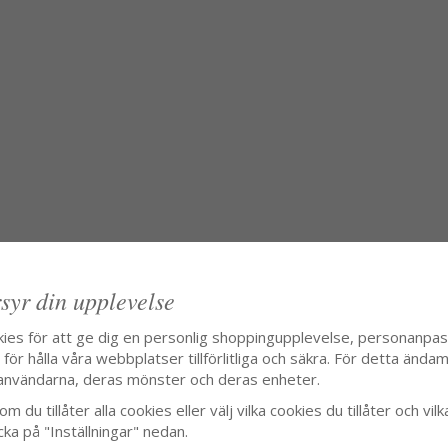
syr din upplevelse
kies för att ge dig en personlig shoppingupplevelse, personanpa
ör hålla våra webbplatser tillförlitliga och säkra. För detta ändamå
användarna, deras mönster och deras enheter.
m du tillåter alla cookies eller välj vilka cookies du tillåter och vilk
cka på "Inställningar" nedan.