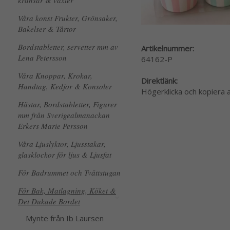
kransar & växter
Våra konst Frukter, Grönsaker,
Bakelser & Tårtor
Bordstabletter, servetter mm av
Artikelnummer:
Lena Petersson
64162-P
Våra Knoppar, Krokar,
Direktlänk:
Handtag, Kedjor & Konsoler
Högerklicka och kopiera
Hästar, Bordstabletter, Figurer
mm från Sverigealmanackan
Erkers Marie Persson
Våra Ljuslyktor, Ljusstakar,
glasklockor för ljus & Ljusfat
För Badrummet och Tvättstugan
För Bak, Matlagning, Köket &
Det Dukade Bordet
Mynte från Ib Laursen