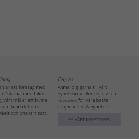
edning
Följ oss
an är ett företag med
Anmäl dig gärna till vårt
r i Dalarna, med fokus
nyhetsbrev eller följ oss på
. Vårt mål är att kunna
för våra bästa
Facebook
 som kund det du vill
erbjudanden & nyheter!
nkelt och prisvärt sätt.
FÅ VÅRT NYHETSBREV