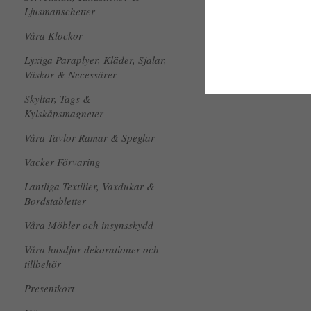
Ljusmanschetter
Våra Klockor
Lyxiga Paraplyer, Kläder, Sjalar,
Väskor & Necessärer
Skyltar, Tags &
Kylskåpsmagneter
Våra Tavlor Ramar & Speglar
Vacker Förvaring
Lantliga Textilier, Vaxdukar &
Bordstabletter
Våra Möbler och insynsskydd
Våra husdjur dekorationer och
tillbehör
Presentkort