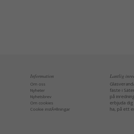
Information
Lantlig inr
Glasverand
Om oss
fäste i Säte
Nyheter
på inredning
Nyhetsbrev
erbjuda dig
Om cookies
ha, på ett e
Cookie instÃ¤llningar