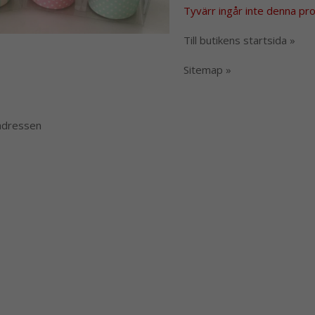
Tyvärr ingår inte denna produ
Till butikens startsida »
Sitemap »
 adressen