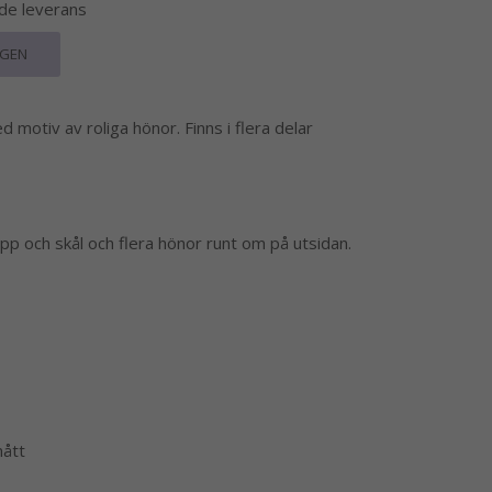
nde leverans
RGEN
med motiv av roliga hönor. Finns i flera delar
pp och skål och flera hönor runt om på utsidan.
mått