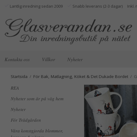
Lantlig inredning sedan 2009
Snabb leverans (2-3 dagar)
Kontakta oss
Villkor
Nyheter
Startsida
/
För Bak, Matlagning, Köket & Det Dukade Bordet
/
G
REA
Nyheter som är på väg hem
Nyheter
För Trädgården
Våra konstgjorda blommor,