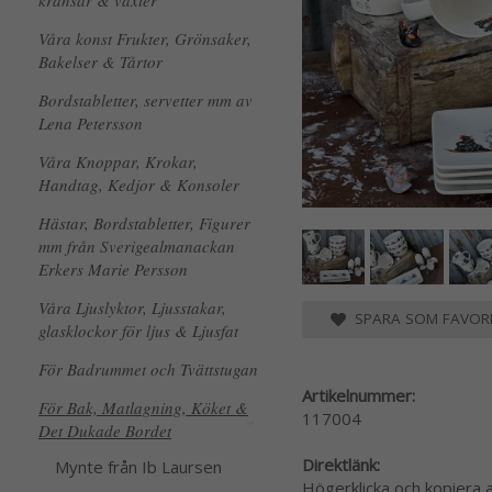
kransar & växter
Våra konst Frukter, Grönsaker,
Bakelser & Tårtor
Bordstabletter, servetter mm av
Lena Petersson
Våra Knoppar, Krokar,
Handtag, Kedjor & Konsoler
Hästar, Bordstabletter, Figurer
mm från Sverigealmanackan
Erkers Marie Persson
Våra Ljuslyktor, Ljusstakar,
SPARA SOM FAVORI
glasklockor för ljus & Ljusfat
För Badrummet och Tvättstugan
Artikelnummer:
För Bak, Matlagning, Köket &
117004
Det Dukade Bordet
Direktlänk:
Mynte från Ib Laursen
Högerklicka och kopiera