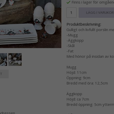
Finns i lager för omgåe
LÄGG I VARUKO
Produktbeskrivning:
Gulligt och livfullt porslin 
-Mugg
-Äggkopp
-Skål
-Fat
Med hönor på insidan av ko
Mugg
Höjd: 11cm
T
Öppning: 9cm
Bredd med öra: 12,5cm
Äggkopp
Höjd: ca 7cm
Bredd öppning: 5cm ytter
 adressen