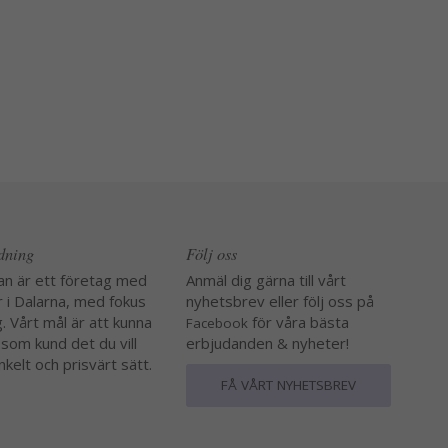
edning
Följ oss
an är ett företag med
Anmäl dig gärna till vårt
r i Dalarna, med fokus
nyhetsbrev eller följ oss på
. Vårt mål är att kunna
för våra bästa
Facebook
 som kund det du vill
erbjudanden & nyheter!
nkelt och prisvärt sätt.
FÅ VÅRT NYHETSBREV