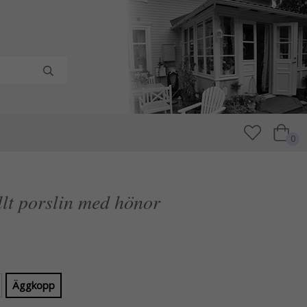
0
ullt porslin med hönor
Äggkopp