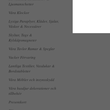
Ljusmanschetter
Våra Klockor
Lyxiga Paraplyer, Kläder, Sjalar,
Väskor & Necessärer
Skyltar, Tags &
Kylskåpsmagneter
Våra Tavlor Ramar & Speglar
Vacker Förvaring
Lantliga Textilier, Vaxdukar &
Bordstabletter
Våra Möbler och insynsskydd
Våra husdjur dekorationer och
tillbehör
Presentkort