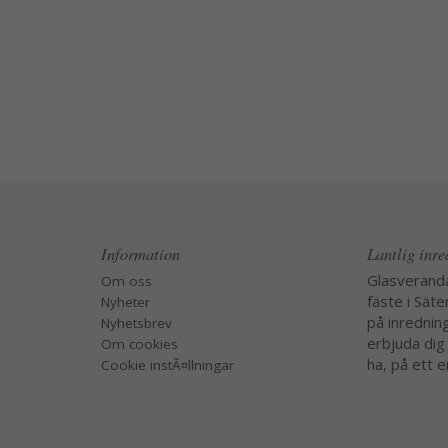
Information
Lantlig inr
Glasverand
Om oss
fäste i Säte
Nyheter
på inredning
Nyhetsbrev
erbjuda dig
Om cookies
ha, på ett e
Cookie instÃ¤llningar