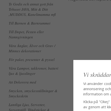
Te Godis och annat gott från
Tehuset JAVA, Mitt & Ditt
,MUDDUS, Kanelimamma mfl
Till Barnen & Barnrummet
Till Dopet, Festen eller
Namngivningen
Våra Änglar, Älvor och Grav /
Minnes dekorationer
För paket, presenter & pyssel
Våra Lampor, takkronor, batteri
Vi skräddar
ljus & ljusslingor
Att Dekorera med
Vi använder coo
annonsering och f
Smycken, smyckesställningar &
information om 
Smyckeskrin
Klicka på "Okej" o
Lantliga Ljus, Servetter,
av genom att kli
Servettställ, Tändstickor &