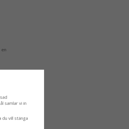
h en
ssad
l samlar vi in
a du vill stänga