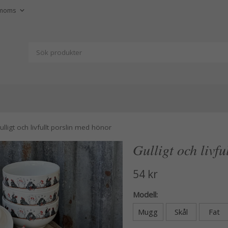
ulligt och livfullt porslin med hönor
Gulligt och livf
54 kr
Modell:
Mugg
Skål
Fat