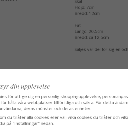
Skål
Höjd: 7cm
Bredd: 12cm
Fat
Längd: 20,5cm
Bredd: ca 12,5cm
Säljes var del för sig en oc
syr din upplevelse
kies för att ge dig en personlig shoppingupplevelse, personanpa
ör hålla våra webbplatser tillförlitliga och säkra. För detta ändamå
användarna, deras mönster och deras enheter.
m du tillåter alla cookies eller välj vilka cookies du tillåter och vilk
cka på "Inställningar" nedan.