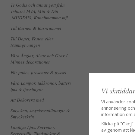
Te Godis och annat gott från
Tehuset JAVA, Mitt & Ditt
,MUDDUS, Kanelimamma mfl
Till Barnen & Barnrummet
Till Dopet, Festen eller
Namngivningen
Våra Änglar, Älvor och Grav /
Minnes dekorationer
För paket, presenter & pyssel
Våra Lampor, takkronor, batteri
Vi skräddar
ljus & ljusslingor
Att Dekorera med
Vi använder coo
annonsering och f
Smycken, smyckesställningar &
information om 
Smyckeskrin
Klicka på "Okej" o
Lantliga Ljus, Servetter,
av genom att kli
Servettställ, Tändstickor &