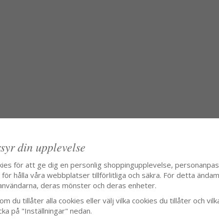
syr din upplevelse
kies för att ge dig en personlig shoppingupplevelse, personanpa
ör hålla våra webbplatser tillförlitliga och säkra. För detta ändamå
användarna, deras mönster och deras enheter.
m du tillåter alla cookies eller välj vilka cookies du tillåter och vilk
cka på "Inställningar" nedan.