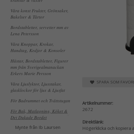
kransar & växter
Våra konst Frukter, Grönsaker,
Bakelser & Tårtor
Bordstabletter, servetter mm av
Lena Petersson
Våra Knoppar, Krokar,
Handtag, Kedjor & Konsoler
Hästar, Bordstabletter, Figurer
mm från Sverigealmanackan
Erkers Marie Persson
SPARA SOM FAVORI
Våra Ljuslyktor, Ljusstakar,
glasklockor för ljus & Ljusfat
För Badrummet och Tvättstugan
Artikelnummer:
2672
För Bak, Matlagning, Köket &
Det Dukade Bordet
Direktlänk:
Mynte från Ib Laursen
Högerklicka och kopiera