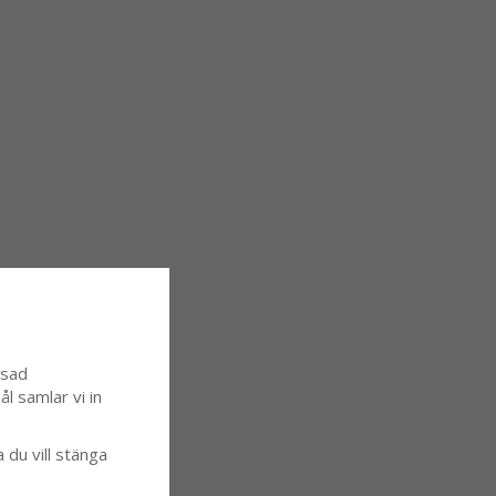
ssad
l samlar vi in
a du vill stänga