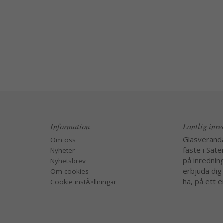
Information
Lantlig inr
Glasverand
Om oss
fäste i Säte
Nyheter
på inredning
Nyhetsbrev
erbjuda dig
Om cookies
ha, på ett e
Cookie instÃ¤llningar