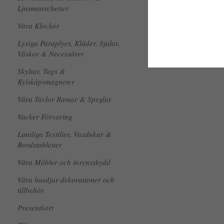
Ljusmanschetter
Våra Klockor
Lyxiga Paraplyer, Kläder, Sjalar,
Väskor & Necessärer
Skyltar, Tags &
Kylskåpsmagneter
Våra Tavlor Ramar & Speglar
Vacker Förvaring
Lantliga Textilier, Vaxdukar &
Bordstabletter
Våra Möbler och insynsskydd
Våra husdjur dekorationer och
tillbehör
Presentkort