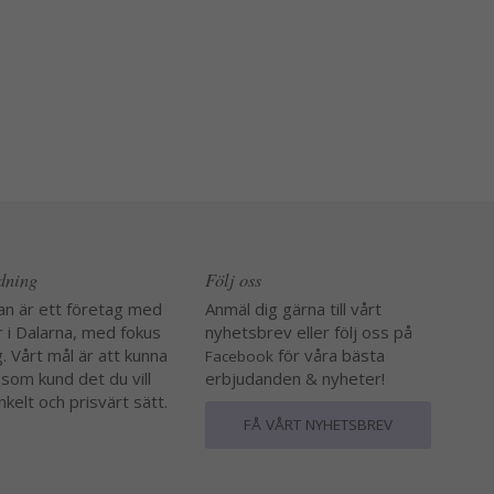
edning
Följ oss
an är ett företag med
Anmäl dig gärna till vårt
r i Dalarna, med fokus
nyhetsbrev eller följ oss på
. Vårt mål är att kunna
för våra bästa
Facebook
 som kund det du vill
erbjudanden & nyheter!
nkelt och prisvärt sätt.
FÅ VÅRT NYHETSBREV