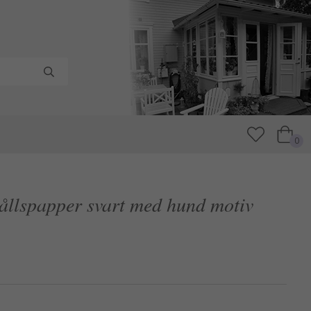
0
hållspapper svart med hund motiv