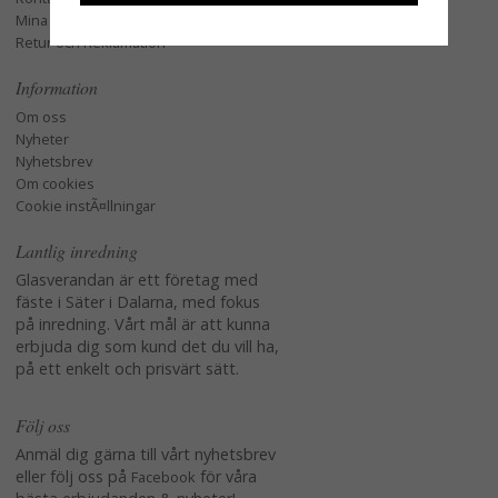
Mina favoriter
Retur och Reklamation
Information
Om oss
Nyheter
Nyhetsbrev
Om cookies
Cookie instÃ¤llningar
Lantlig inredning
Glasverandan är ett företag med
fäste i Säter i Dalarna, med fokus
på inredning. Vårt mål är att kunna
erbjuda dig som kund det du vill ha,
på ett enkelt och prisvärt sätt.
Följ oss
Anmäl dig gärna till vårt nyhetsbrev
eller följ oss på
för våra
Facebook