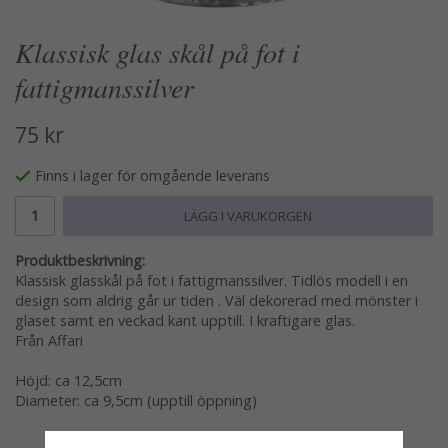
Klassisk glas skål på fot i
fattigmanssilver
75 kr
Finns i lager för omgående leverans
LÄGG I VARUKORGEN
Produktbeskrivning:
Klassisk glasskål på fot i fattigmanssilver. Tidlös modell i en
design som aldrig går ur tiden . Väl dekorerad med mönster i
glaset samt en veckad kant upptill. I kraftigare glas.
Från Affari
Höjd: ca 12,5cm
Diameter: ca 9,5cm (upptill öppning)