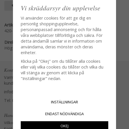
SPARA SOM FAVORIT
Vi skräddarsyr din upplevelse
Vi använder cookies för att ge dig en
personlig shoppingupplevelse,
Artikelnummer:
personanpassad annonsering och för hålla
420-912-84
våra webbplatser tillförlitliga och säkra. För
detta ändamål samlar vi in information om
Direktlänk:
användarna, deras mönster och deras
Högerklicka och kopiera adressen
enheter.
Klicka på "Okej" om du tillåter alla cookies
eller välj vilka cookies du tillåter och vilka du
Kontakta oss
vill stänga av genom att klicka på
Varmt välkommen att kontakta vår
"Inställningar" nedan.
kundtjänst.
info@glasverandan.se
Tel: 079-3495968
INSTÄLLNINGAR
ENDAST NÖDVÄNDIGA
Handla
Villkor
OKEJ
Kontakta oss