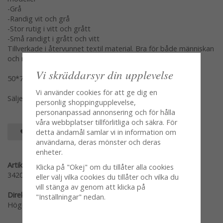
-Grå
-Randig vit och grå
-Stor rutig i vitt och grått
-Små randigt i grått och vitt
Tillverkade i återvunnet textil material. Bra för både människan
och miljön.
Vi skräddarsyr din upplevelse
50*70cm
Vi använder cookies för att ge dig en
Säljes per styck var modell för sig en och en
personlig shoppingupplevelse,
personanpassad annonsering och för hålla
våra webbplatser tillförlitliga och säkra. För
SPARA SOM FAVORIT
detta ändamål samlar vi in information om
användarna, deras mönster och deras
enheter.
Artikelnummer:
Klicka på "Okej" om du tillåter alla cookies
34205-G
eller välj vilka cookies du tillåter och vilka du
vill stänga av genom att klicka på
Direktlänk:
"Inställningar" nedan.
Högerklicka och kopiera adressen