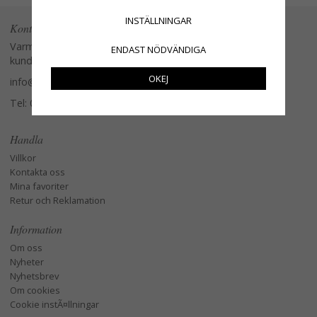
INSTÄLLNINGAR
Kontakta oss
Varmt välkommen att kontakta vår
ENDAST NÖDVÄNDIGA
kundtjänst.
OKEJ
info@glasverandan.se
Tel: 079-3495968
Handla
Villkor
Kontakta oss
Mina favoriter
Retur och Reklamation
Information
Om oss
Nyheter
Nyhetsbrev
Om cookies
Cookie instÃ¤llningar