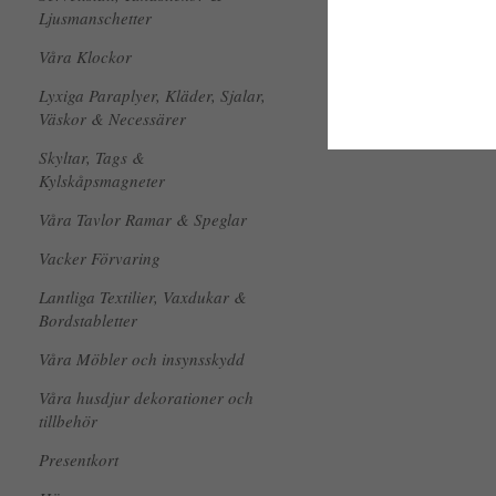
Ljusmanschetter
Våra Klockor
Lyxiga Paraplyer, Kläder, Sjalar,
Väskor & Necessärer
Skyltar, Tags &
Kylskåpsmagneter
Våra Tavlor Ramar & Speglar
Vacker Förvaring
Lantliga Textilier, Vaxdukar &
Bordstabletter
Våra Möbler och insynsskydd
Våra husdjur dekorationer och
tillbehör
Presentkort