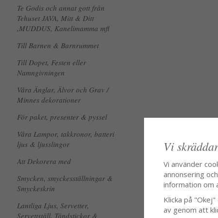
Te Godis och annat gott från
Tehuset JAVA, Mitt & Ditt
,MUDDUS, Kanelimamma mfl
Till Barnen & Barnrummet
Till Dopet, Festen eller
Namngivningen
Våra Änglar, Älvor och Grav /
Minnes dekorationer
För paket, presenter & pyssel
Våra Lampor, takkronor, batteri
Vi skräddar
ljus & ljusslingor
Att Dekorera med
Vi använder coo
annonsering och f
Smycken, smyckesställningar &
information om 
Smyckeskrin
Klicka på "Okej" o
Lantliga Ljus, Servetter,
av genom att kli
Servettställ, Tändstickor &