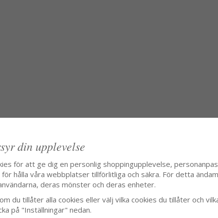
syr din upplevelse
kies för att ge dig en personlig shoppingupplevelse, personanpa
ör hålla våra webbplatser tillförlitliga och säkra. För detta ändamå
användarna, deras mönster och deras enheter.
m du tillåter alla cookies eller välj vilka cookies du tillåter och vilk
cka på "Inställningar" nedan.