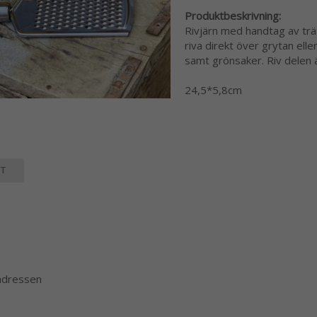
Produktbeskrivning:
Rivjärn med handtag av trä
riva direkt över grytan eller
samt grönsaker. Riv delen är
24,5*5,8cm
T
 adressen