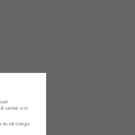
ssad
l samlar vi in
a du vill stänga