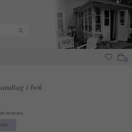
0
handtag i bok
nde leverans
RGEN