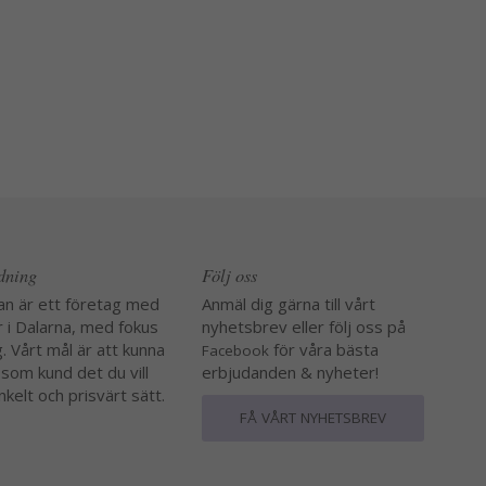
edning
Följ oss
an är ett företag med
Anmäl dig gärna till vårt
r i Dalarna, med fokus
nyhetsbrev eller följ oss på
. Vårt mål är att kunna
för våra bästa
Facebook
 som kund det du vill
erbjudanden & nyheter!
nkelt och prisvärt sätt.
FÅ VÅRT NYHETSBREV