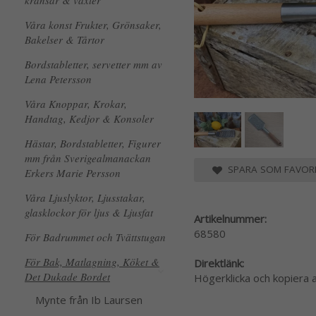
kransar & växter
Våra konst Frukter, Grönsaker,
Bakelser & Tårtor
Bordstabletter, servetter mm av
Lena Petersson
Våra Knoppar, Krokar,
Handtag, Kedjor & Konsoler
Hästar, Bordstabletter, Figurer
mm från Sverigealmanackan
SPARA SOM FAVORI
Erkers Marie Persson
Våra Ljuslyktor, Ljusstakar,
glasklockor för ljus & Ljusfat
Artikelnummer:
68580
För Badrummet och Tvättstugan
För Bak, Matlagning, Köket &
Direktlänk:
Det Dukade Bordet
Högerklicka och kopiera
Mynte från Ib Laursen