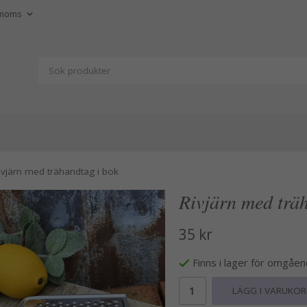
ivjärn med trähandtag i bok
Rivjärn med trä
35 kr
Finns i lager för omgåe
LÄGG I VARUKO