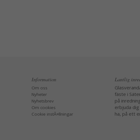
Information
Lantlig inr
Glasverand
Om oss
fäste i Säte
Nyheter
på inredning
Nyhetsbrev
erbjuda dig
Om cookies
ha, på ett e
Cookie instÃ¤llningar