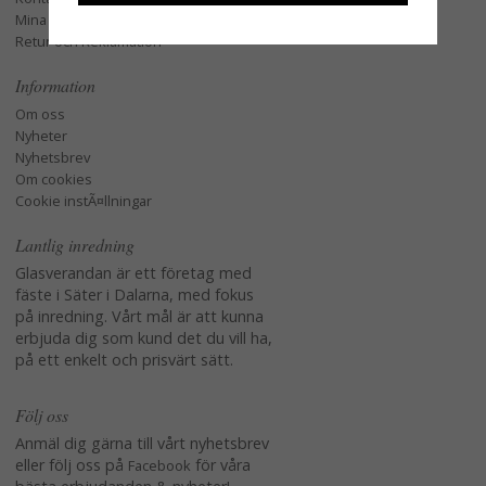
Mina favoriter
Retur och Reklamation
Information
Om oss
Nyheter
Nyhetsbrev
Om cookies
Cookie instÃ¤llningar
Lantlig inredning
Glasverandan är ett företag med
fäste i Säter i Dalarna, med fokus
på inredning. Vårt mål är att kunna
erbjuda dig som kund det du vill ha,
på ett enkelt och prisvärt sätt.
Följ oss
Anmäl dig gärna till vårt nyhetsbrev
eller följ oss på
för våra
Facebook