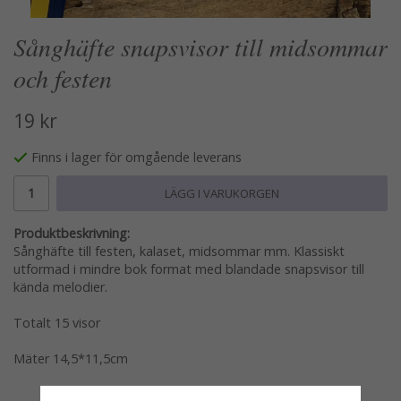
Sånghäfte snapsvisor till midsommar
och festen
19 kr
Finns i lager för omgående leverans
LÄGG I VARUKORGEN
Produktbeskrivning:
Sånghäfte till festen, kalaset, midsommar mm. Klassiskt
utformad i mindre bok format med blandade snapsvisor till
kända melodier.
Totalt 15 visor
Mäter 14,5*11,5cm