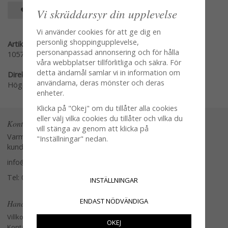
SPARA SOM FAVORIT
Vi skräddarsyr din upplevelse
Vi använder cookies för att ge dig en
personlig shoppingupplevelse,
Artikelnummer:
personanpassad annonsering och för hålla
10576
våra webbplatser tillförlitliga och säkra. För
detta ändamål samlar vi in information om
Direktlänk:
användarna, deras mönster och deras
Högerklicka och kopiera adressen
enheter.
Klicka på "Okej" om du tillåter alla cookies
eller välj vilka cookies du tillåter och vilka du
Kontakta oss
vill stänga av genom att klicka på
Varmt välkommen att kontakta vår
"Inställningar" nedan.
kundtjänst.
info@glasverandan.se
Tel: 079-3495968
INSTÄLLNINGAR
ENDAST NÖDVÄNDIGA
Handla
Villkor
OKEJ
Kontakta oss