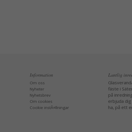
Information
Lantlig inr
Glasverand
Om oss
fäste i Säte
Nyheter
på inredning
Nyhetsbrev
erbjuda dig
Om cookies
ha, på ett e
Cookie instÃ¤llningar