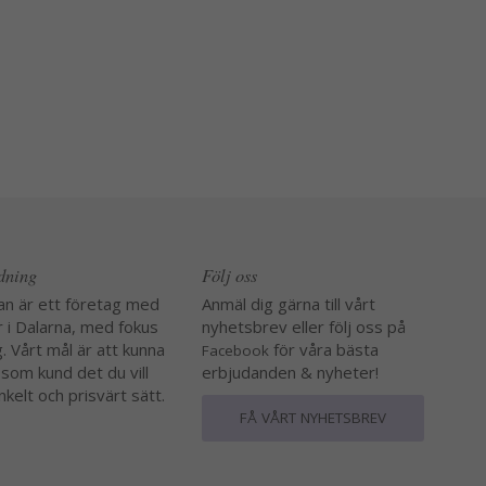
edning
Följ oss
an är ett företag med
Anmäl dig gärna till vårt
r i Dalarna, med fokus
nyhetsbrev eller följ oss på
. Vårt mål är att kunna
för våra bästa
Facebook
 som kund det du vill
erbjudanden & nyheter!
nkelt och prisvärt sätt.
FÅ VÅRT NYHETSBREV