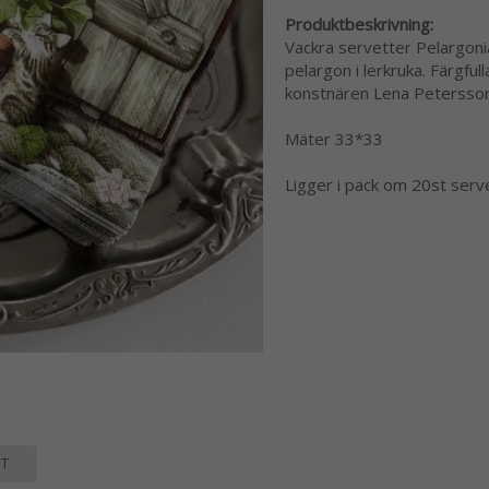
Produktbeskrivning:
Vackra servetter Pelargoni
pelargon i lerkruka. Färgful
konstnären Lena Petersso
Mäter 33*33
Ligger i pack om 20st serv
T