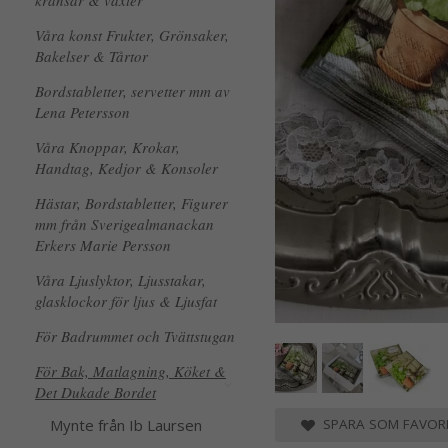
kransar & växter
Våra konst Frukter, Grönsaker,
Bakelser & Tårtor
Bordstabletter, servetter mm av
Lena Petersson
Våra Knoppar, Krokar,
Handtag, Kedjor & Konsoler
Hästar, Bordstabletter, Figurer
mm från Sverigealmanackan
Erkers Marie Persson
Våra Ljuslyktor, Ljusstakar,
glasklockor för ljus & Ljusfat
För Badrummet och Tvättstugan
För Bak, Matlagning, Köket &
Det Dukade Bordet
Mynte från Ib Laursen
SPARA SOM FAVORI