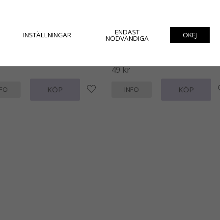
ENDAST
INSTÄLLNINGAR
OKEJ
NÖDVÄNDIGA
ickor / tändsticksask Gårdskatt av
Bordstablett Gårdskatt Av Lena
etersson
Petersson
49 kr
KÖP
KÖP
NFO
INFO