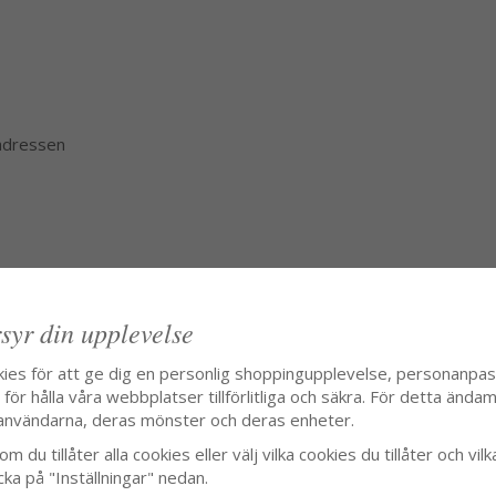
 adressen
syr din upplevelse
kies för att ge dig en personlig shoppingupplevelse, personanpa
ör hålla våra webbplatser tillförlitliga och säkra. För detta ändamå
användarna, deras mönster och deras enheter.
m du tillåter alla cookies eller välj vilka cookies du tillåter och vilk
cka på "Inställningar" nedan.