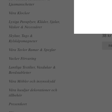
Ljusmanschetter
Våra Klockor
Lyxiga Paraplyer, Kläder, Sjalar,
Tändst
Väskor & Necessärer
Lena P
38 kr
Skyltar, Tags &
Kylskåpsmagneter
I
Våra Tavlor Ramar & Speglar
Vacker Förvaring
Lantliga Textilier, Vaxdukar &
Bordstabletter
Våra Möbler och insynsskydd
Våra husdjur dekorationer och
tillbehör
Presentkort