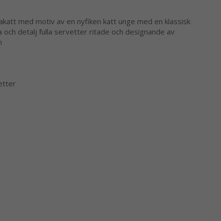
akatt med motiv av en nyfiken katt unge med en klassisk
la och detalj fulla servetter ritade och designande av
n
etter