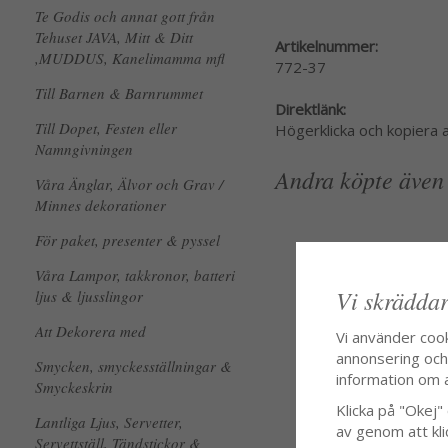
Te Godis och annat gott från
Tehuset JAVA, Mitt & Ditt
Artikelnummer:
,MUDDUS, Kanelimamma mfl
772-37
Till Barnen & Barnrummet
Direktlänk:
Till Dopet, Festen eller
Högerklicka och kopiera
Namngivningen
Andra köpte även
Våra Änglar, Älvor och Grav /
Minnes dekorationer
För paket, presenter & pyssel
Våra Lampor, takkronor, batteri
Vi skräddar
ljus & ljusslingor
Att Dekorera med
Vi använder coo
annonsering och f
Smycken, smyckesställningar &
information om 
Smyckeskrin
Klicka på "Okej" o
Lantliga Ljus, Servetter,
av genom att kli
Servettställ, Tändstickor &