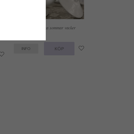
Vit pelargon i kruka sommar vacker
169 kr
KÖP
INFO