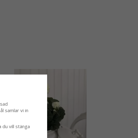
ssad
l samlar vi in
a du vill stänga