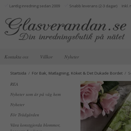
Lantlig inredning sedan 2009
Snabb leverans (2-3 dagar)
Kontakta oss
Villkor
Nyheter
Startsida
/
För Bak, Matlagning, Köket & Det Dukade Bordet
/
S
REA
Nyheter som är på väg hem
Nyheter
För Trädgården
Våra konstgjorda blommor,