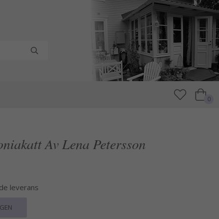
0
oniakatt Av Lena Petersson
nde leverans
RGEN