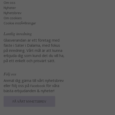
Om oss
Nyheter
Nyhetsbrev
Om cookies
Cookie instÃ¤llningar
Lantlig inredning
Glasverandan är ett företag med
fäste i Säter i Dalarna, med fokus
på inredning. Vårt mål är att kunna
erbjuda dig som kund det du vill ha,
på ett enkelt och prisvärt sätt.
Följ oss
Anmäl dig gärna till vårt nyhetsbrev
eller följ oss på
för våra
Facebook
bästa erbjudanden & nyheter!
FÅ VÅRT NYHETSBREV