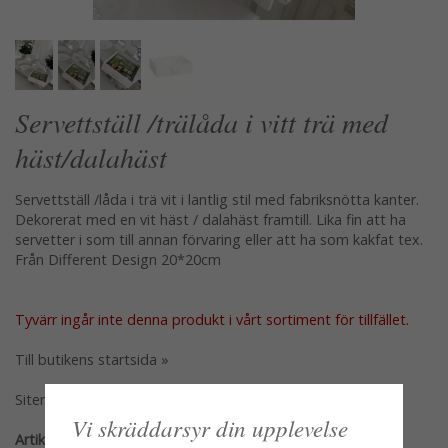
Servettställ /trälåda i vitt trä med
häst/dalahäst
Servettställ /låda i trä vit i lantlig stil med fabriksnötta kanter.
Dekorerat med en vit häst / dalahäst framtill. Lika fin att ha
servetter i som till annan förvaring eller att ha som kakfat tex.
Från Different Design 20*20cm
Tyvärr ingår inte denna produkt i vårt sortiment för tillfället.
Till butikens startsida »
Sitemap »
Vi skräddarsyr din upplevelse
Artikelnummer: