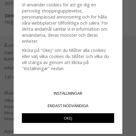
2077
Vi använder cookies för att ge dig en
personlig shoppingupplevelse,
Direktlänk:
personanpassad annonsering och för hålla
Högerklicka och kopiera adressen
våra webbplatser tillförlitliga och säkra. För
detta ändamål samlar vi in information om
användarna, deras mönster och deras
enheter.
Kontakta oss
Klicka på "Okej" om du tillåter alla cookies
Varmt välkommen att kontakta vår
eller välj vilka cookies du tillåter och vilka du
kundtjänst.
vill stänga av genom att klicka på
info@glasverandan.se
"Inställningar" nedan.
Tel: 079-3495968
Handla
INSTÄLLNINGAR
Villkor
ENDAST NÖDVÄNDIGA
Kontakta oss
Mina favoriter
OKEJ
Retur och Reklamation
Information