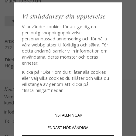
Mäter 19,5×29 cm
Vi skräddarsyr din upplevelse
SPARA SOM FAVORIT
Vi använder cookies för att ge dig en
personlig shoppingupplevelse,
personanpassad annonsering och för hålla
Artikelnummer:
våra webbplatser tillförlitliga och säkra. För
772-38
detta ändamål samlar vi in information om
användarna, deras mönster och deras
Direktlänk:
enheter.
Högerklicka och kopiera adressen
Klicka på "Okej" om du tillåter alla cookies
eller välj vilka cookies du tillåter och vilka du
vill stänga av genom att klicka på
Kontakta oss
"Inställningar" nedan.
Varmt välkommen att kontakta vår
kundtjänst.
info@glasverandan.se
INSTÄLLNINGAR
Tel: 079-3495968
ENDAST NÖDVÄNDIGA