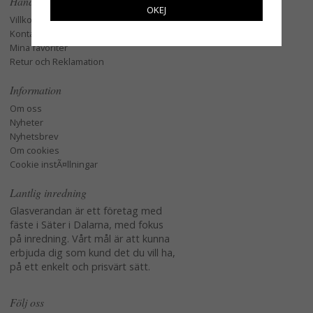
Handla
OKEJ
Villkor
Kontakta oss
Mina favoriter
Retur och Reklamation
Information
Om oss
Nyheter
Nyhetsbrev
Om cookies
Cookie instÃ¤llningar
Lantlig inredning
Glasverandan är ett företag med
fäste i Säter i Dalarna, med fokus
på inredning. Vårt mål är att kunna
erbjuda dig som kund det du vill ha,
på ett enkelt och prisvärt sätt.
Följ oss