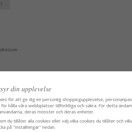
T
 adressen
syr din upplevelse
kies för att ge dig en personlig shoppingupplevelse, personanpa
ör hålla våra webbplatser tillförlitliga och säkra. För detta ändamå
användarna, deras mönster och deras enheter.
m du tillåter alla cookies eller välj vilka cookies du tillåter och vilk
cka på "Inställningar" nedan.