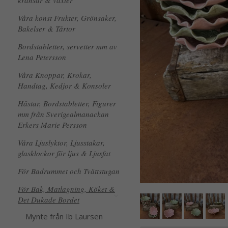
kransar & växter
Våra konst Frukter, Grönsaker,
Bakelser & Tårtor
Bordstabletter, servetter mm av
Lena Petersson
Våra Knoppar, Krokar,
Handtag, Kedjor & Konsoler
Hästar, Bordstabletter, Figurer
mm från Sverigealmanackan
Erkers Marie Persson
Våra Ljuslyktor, Ljusstakar,
glasklockor för ljus & Ljusfat
För Badrummet och Tvättstugan
För Bak, Matlagning, Köket &
Det Dukade Bordet
Mynte från Ib Laursen