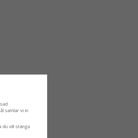
ssad
l samlar vi in
a du vill stänga