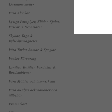
Ljusmanschetter
Våra Klockor
Lyxiga Paraplyer, Kläder, Sjalar,
Väskor & Necessärer
Skyltar, Tags &
Kylskåpsmagneter
Våra Tavlor Ramar & Speglar
Vacker Förvaring
Lantliga Textilier, Vaxdukar &
Bordstabletter
Våra Möbler och insynsskydd
Våra husdjur dekorationer och
tillbehör
Presentkort