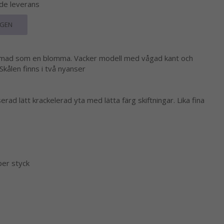
nde leverans
RGEN
rmad som en blomma. Vacker modell med vågad kant och
Skålen finns i två nyanser
serad lätt krackelerad yta med lätta färg skiftningar. Lika fina
.
per styck