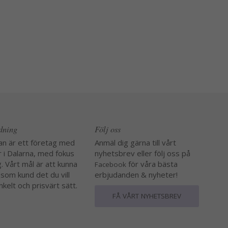
edning
Följ oss
an är ett företag med
Anmäl dig gärna till vårt
r i Dalarna, med fokus
nyhetsbrev eller följ oss på
. Vårt mål är att kunna
för våra bästa
Facebook
 som kund det du vill
erbjudanden & nyheter!
nkelt och prisvärt sätt.
FÅ VÅRT NYHETSBREV