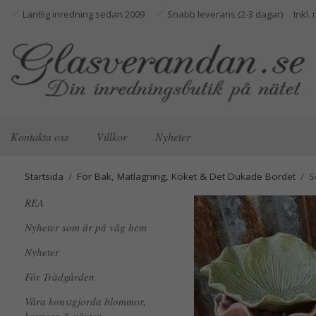
Lantlig inredning sedan 2009
Snabb leverans (2-3 dagar)
Kontakta oss
Villkor
Nyheter
Startsida
/
För Bak, Matlagning, Köket & Det Dukade Bordet
/
S
REA
Nyheter som är på väg hem
Nyheter
För Trädgården
Våra konstgjorda blommor,