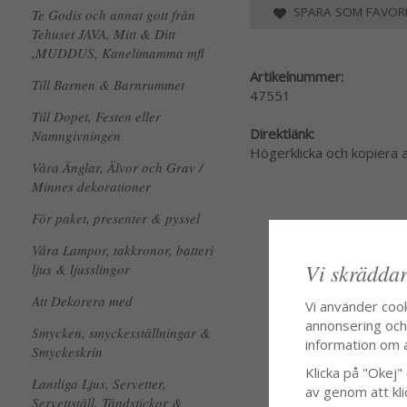
SPARA SOM FAVORI
Te Godis och annat gott från
Tehuset JAVA, Mitt & Ditt
,MUDDUS, Kanelimamma mfl
Artikelnummer:
Till Barnen & Barnrummet
47551
Till Dopet, Festen eller
Direktlänk:
Namngivningen
Högerklicka och kopiera
Våra Änglar, Älvor och Grav /
Minnes dekorationer
För paket, presenter & pyssel
Våra Lampor, takkronor, batteri
Vi skräddar
ljus & ljusslingor
Att Dekorera med
Vi använder coo
annonsering och f
Smycken, smyckesställningar &
information om 
Smyckeskrin
Klicka på "Okej" o
Lantliga Ljus, Servetter,
av genom att kli
Servettställ, Tändstickor &