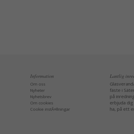
Information
Lantlig inr
Glasverand
Om oss
fäste i Säte
Nyheter
på inredning
Nyhetsbrev
erbjuda dig
Om cookies
ha, på ett e
Cookie instÃ¤llningar