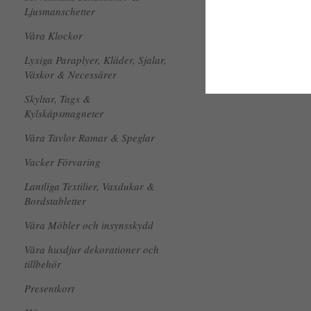
Ljusmanschetter
Våra Klockor
Lyxiga Paraplyer, Kläder, Sjalar,
Väskor & Necessärer
Skyltar, Tags &
Kylskåpsmagneter
Våra Tavlor Ramar & Speglar
Vacker Förvaring
Lantliga Textilier, Vaxdukar &
Bordstabletter
Våra Möbler och insynsskydd
Våra husdjur dekorationer och
tillbehör
Presentkort