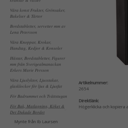
kransar & växter
Våra konst Frukter, Grönsaker,
Bakelser & Tårtor
Bordstabletter, servetter mm av
Lena Petersson
Våra Knoppar, Krokar,
Handtag, Kedjor & Konsoler
Hästar, Bordstabletter, Figurer
mm från Sverigealmanackan
Erkers Marie Persson
Våra Ljuslyktor, Ljusstakar,
Artikelnummer:
glasklockor för ljus & Ljusfat
2654
För Badrummet och Tvättstugan
Direktlänk:
För Bak, Matlagning, Köket &
Högerklicka och kopiera
Det Dukade Bordet
Mynte från Ib Laursen