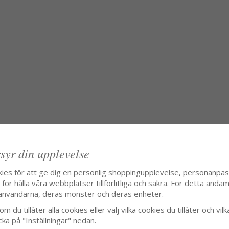
syr din upplevelse
kies för att ge dig en personlig shoppingupplevelse, personanpa
ör hålla våra webbplatser tillförlitliga och säkra. För detta ändamå
användarna, deras mönster och deras enheter.
m du tillåter alla cookies eller välj vilka cookies du tillåter och vilk
cka på "Inställningar" nedan.