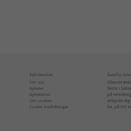
Information
Lantlig inr
Glasverand
Om oss
fäste i Säte
Nyheter
på inredning
Nyhetsbrev
erbjuda dig
Om cookies
ha, på ett e
Cookie instÃ¤llningar