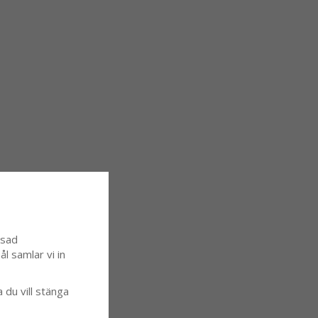
ssad
l samlar vi in
a du vill stänga