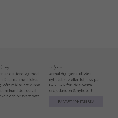
edning
Följ oss
an är ett företag med
Anmäl dig gärna till vårt
r i Dalarna, med fokus
nyhetsbrev eller följ oss på
. Vårt mål är att kunna
för våra bästa
Facebook
 som kund det du vill
erbjudanden & nyheter!
nkelt och prisvärt sätt.
FÅ VÅRT NYHETSBREV