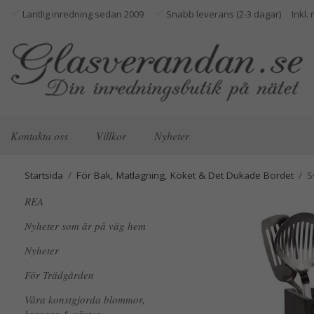
Lantlig inredning sedan 2009
Snabb leverans (2-3 dagar)
Kontakta oss
Villkor
Nyheter
Startsida
/
För Bak, Matlagning, Köket & Det Dukade Bordet
/
S
REA
Nyheter som är på väg hem
Nyheter
För Trädgården
Våra konstgjorda blommor,