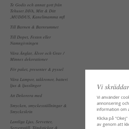
Te Godis och annat gott från
Tehuset JAVA, Mitt & Ditt
,MUDDUS, Kanelimamma mfl
Till Barnen & Barnrummet
Till Dopet, Festen eller
Namngivningen
Våra Änglar, Älvor och Grav /
Minnes dekorationer
För paket, presenter & pyssel
Våra Lampor, takkronor, batteri
Vi skräddar
ljus & ljusslingor
Att Dekorera med
Vi använder coo
annonsering och f
Smycken, smyckesställningar &
information om 
Smyckeskrin
Klicka på "Okej" o
Lantliga Ljus, Servetter,
av genom att kli
Servettställ, Tändstickor &