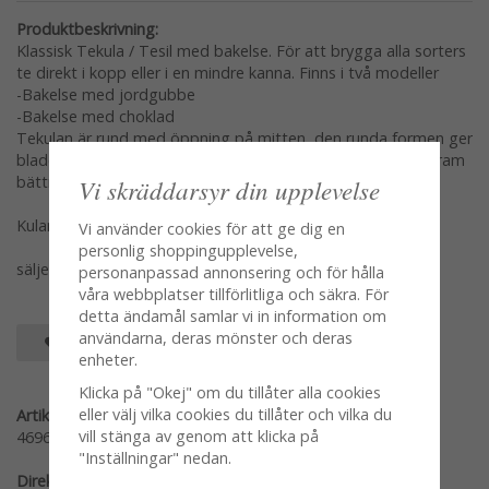
Produktbeskrivning:
Klassisk Tekula / Tesil med bakelse. För att brygga alla sorters
te direkt i kopp eller i en mindre kanna. Finns i två modeller
-Bakelse med jordgubbe
-Bakelse med choklad
Tekulan är rund med öppning på mitten, den runda formen ger
bladen utrymme att utvecklas och teets smaker kommer fram
bättre.
Vi skräddarsyr din upplevelse
Kulan mäter 4cm
Vi använder cookies för att ge dig en
personlig shoppingupplevelse,
säljes per styck var modell för sig
personanpassad annonsering och för hålla
våra webbplatser tillförlitliga och säkra. För
detta ändamål samlar vi in information om
användarna, deras mönster och deras
SPARA SOM FAVORIT
enheter.
Klicka på "Okej" om du tillåter alla cookies
eller välj vilka cookies du tillåter och vilka du
Artikelnummer:
vill stänga av genom att klicka på
46968-1-J
"Inställningar" nedan.
Direktlänk: