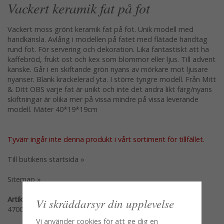
Vackert keramik fat på fot
Vackert moss grönt keramik fat på fot. Unik modell med
handkänsla. Avlång i modellen på fatet med flätade handtag
rund fot. För servering och dekoration. Lika fantastiskt att ha
kaffebröd, frukt ost och kex som blommor eller ljus. Till advent
kanske. Går i en skiftande grön nyans av mörkare mot ljusare
nyanser. Blank krackelerad yta. I större tyngre modell. Från Mitt
& Ditt OBS varje fat är unikt och inte det andra likt färg/nyans
skiftningar är olika mer på vissa mindre på vissa leverande
modell. Mäter 40*19*19cm
Tyvärr ingår inte denna produkt i vårt sortiment för tillfället.
Till butikens startsida »
Sitemap »
Artikelnummer:
Vi skräddarsyr din upplevelse
47007
Vi använder cookies för att ge dig en