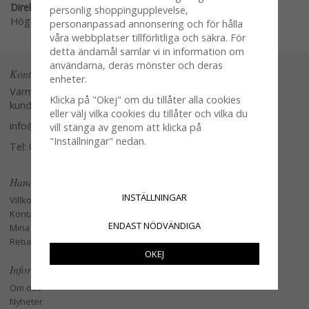
Direktlänk:
personlig shoppingupplevelse,
Högerklicka och kopiera adressen
personanpassad annonsering och för hålla
våra webbplatser tillförlitliga och säkra. För
detta ändamål samlar vi in information om
användarna, deras mönster och deras
Kontakta oss
enheter.
Varmt välkommen att kontakta vår
Klicka på "Okej" om du tillåter alla cookies
kundtjänst.
eller välj vilka cookies du tillåter och vilka du
info@glasverandan.se
vill stänga av genom att klicka på
"Inställningar" nedan.
Tel: 079-3495968
Handla
INSTÄLLNINGAR
Villkor
Kontakta oss
ENDAST NÖDVÄNDIGA
Mina favoriter
Retur och Reklamation
OKEJ
Information
Om oss
Nyheter