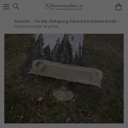
Startsida
/
För Bak, Matlagning, Köket & Det Dukade Bordet
/
Vackert keramik fat på fot