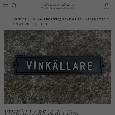
Startsida
/
För Bak, Matlagning, Köket & Det Dukade Bordet
/
VINKÄLLARE skylt i järn
VINKÄLLARE skylt i järn