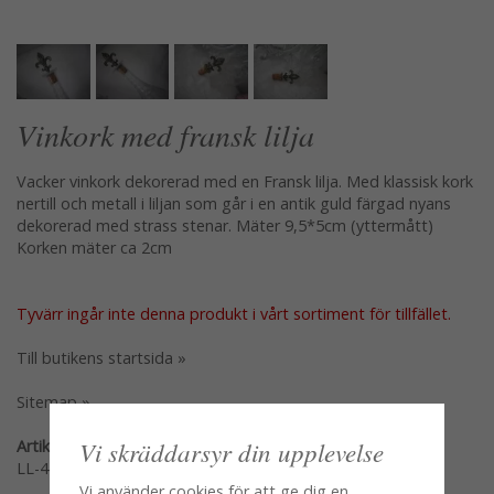
Vinkork med fransk lilja
Vacker vinkork dekorerad med en Fransk lilja. Med klassisk kork
nertill och metall i liljan som går i en antik guld färgad nyans
dekorerad med strass stenar. Mäter 9,5*5cm (yttermått)
Korken mäter ca 2cm
Tyvärr ingår inte denna produkt i vårt sortiment för tillfället.
Till butikens startsida »
Sitemap »
Vi skräddarsyr din upplevelse
Artikelnummer:
LL-41
Vi använder cookies för att ge dig en