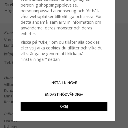
Direktlänk:
personlig shoppingupplevelse,
Högerklicka och kopiera adressen
personanpassad annonsering och för hålla
våra webbplatser tillförlitliga och säkra. För
detta ändamål samlar vi in information om
användarna, deras mönster och deras
Kontakta oss
enheter.
Varmt välkommen att kontakta vår
Klicka på "Okej" om du tillåter alla cookies
kundtjänst.
eller välj vilka cookies du tillåter och vilka du
vill stänga av genom att klicka på
info@glasverandan.se
"Inställningar" nedan.
Tel: 079-3495968
Handla
INSTÄLLNINGAR
Villkor
Kontakta oss
ENDAST NÖDVÄNDIGA
Mina favoriter
Retur och Reklamation
OKEJ
Information
Om oss
Nyheter