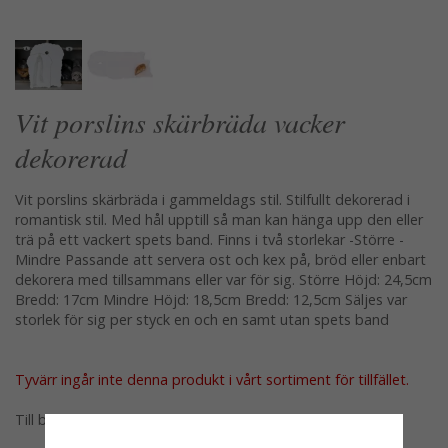
Vit porslins skärbräda vacker
dekorerad
Vit porslins skärbräda i gammeldags stil. Stilfullt dekorerad i
romantisk stil. Med hål upptill så man kan hänga upp den eller
trä på ett vackert spets band. Finns i två storlekar -Större -
Mindre Passande att servera ost och kex på, bröd eller enbart
dekorera med tillsammans eller var för sig. Större Höjd: 24,5cm
Bredd: 17cm Mindre Höjd: 18,5cm Bredd: 12,5cm Säljes var
storlek för sig per styck en och en samt utan spets band
Tyvärr ingår inte denna produkt i vårt sortiment för tillfället.
Till butikens startsida »