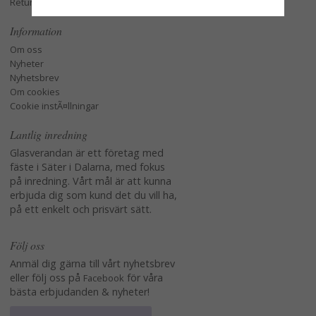
Retur och Reklamation
Information
Om oss
Nyheter
Nyhetsbrev
Om cookies
Cookie instÃ¤llningar
Lantlig inredning
Glasverandan är ett företag med
fäste i Säter i Dalarna, med fokus
på inredning. Vårt mål är att kunna
erbjuda dig som kund det du vill ha,
på ett enkelt och prisvärt sätt.
Följ oss
Anmäl dig gärna till vårt nyhetsbrev
eller följ oss på
för våra
Facebook
bästa erbjudanden & nyheter!