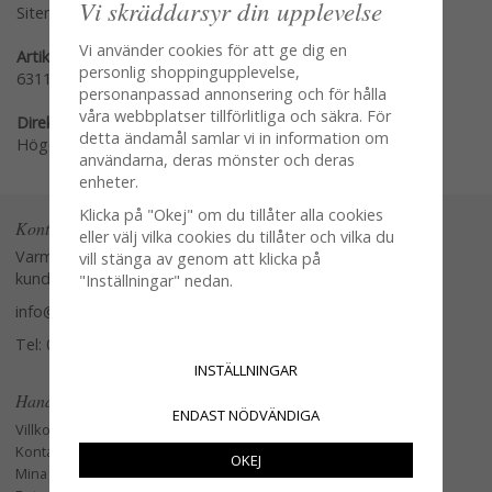
Vi skräddarsyr din upplevelse
Sitemap »
Vi använder cookies för att ge dig en
Artikelnummer:
personlig shoppingupplevelse,
63115-01
personanpassad annonsering och för hålla
våra webbplatser tillförlitliga och säkra. För
Direktlänk:
detta ändamål samlar vi in information om
Högerklicka och kopiera adressen
användarna, deras mönster och deras
enheter.
Klicka på "Okej" om du tillåter alla cookies
Kontakta oss
eller välj vilka cookies du tillåter och vilka du
Varmt välkommen att kontakta vår
vill stänga av genom att klicka på
kundtjänst.
"Inställningar" nedan.
info@glasverandan.se
Tel: 079-3495968
INSTÄLLNINGAR
Handla
ENDAST NÖDVÄNDIGA
Villkor
Kontakta oss
OKEJ
Mina favoriter