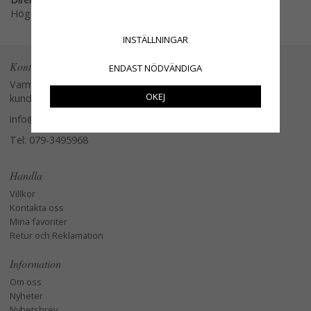
Högerklicka och kopiera adressen
INSTÄLLNINGAR
Kontakta oss
ENDAST NÖDVÄNDIGA
Varmt välkommen att kontakta vår
OKEJ
kundtjänst.
info@glasverandan.se
Tel: 079-3495968
Handla
Villkor
Kontakta oss
Mina favoriter
Retur och Reklamation
Information
Om oss
Nyheter
Nyhetsbrev