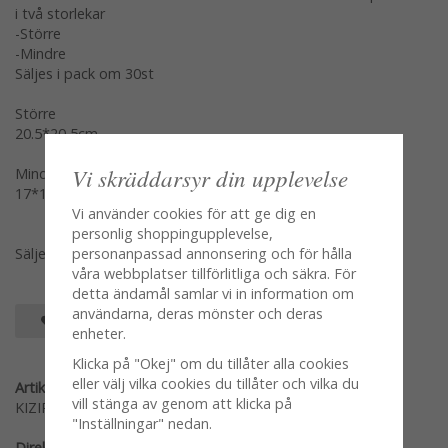
i två storlekar
-Större
-Mindre
Säljes i pack om 30st
Större
20.5*20,5cm
Vi skräddarsyr din upplevelse
Mindre
17*15cm
Vi använder cookies för att ge dig en
personlig shoppingupplevelse,
personanpassad annonsering och för hålla
Säljes var storlek för sig om 30pack
våra webbplatser tillförlitliga och säkra. För
detta ändamål samlar vi in information om
användarna, deras mönster och deras
SPARA SOM FAVORIT
enheter.
Klicka på "Okej" om du tillåter alla cookies
eller välj vilka cookies du tillåter och vilka du
Artikelnummer:
vill stänga av genom att klicka på
KIZIP-30LDOT
"Inställningar" nedan.
Direktlänk: