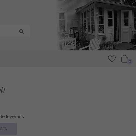
0
lt
nde leverans
RGEN