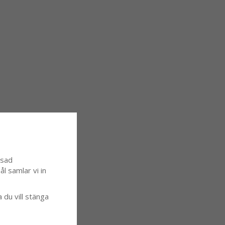
ssad
l samlar vi in
a du vill stänga