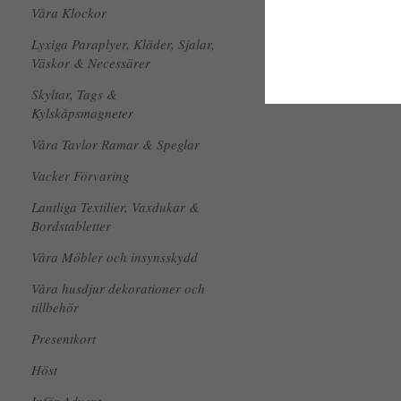
Våra Klockor
Lyxiga Paraplyer, Kläder, Sjalar,
Väskor & Necessärer
Skyltar, Tags &
Kylskåpsmagneter
Våra Tavlor Ramar & Speglar
Vacker Förvaring
Lantliga Textilier, Vaxdukar &
Bordstabletter
Våra Möbler och insynsskydd
Våra husdjur dekorationer och
tillbehör
Presentkort
Höst