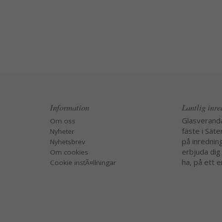
Information
Lantlig inr
Glasverand
Om oss
fäste i Säte
Nyheter
på inredning
Nyhetsbrev
erbjuda dig
Om cookies
ha, på ett e
Cookie instÃ¤llningar