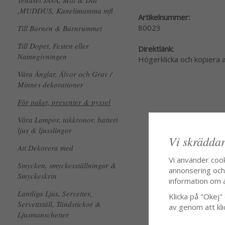
Tehuset JAVA, Mitt & Ditt
,MUDDUS, Kanelimamma mfl
Artikelnummer:
80023
Till Barnen & Barnrummet
Till Dopet, Festen eller
Direktlänk:
Namngivningen
Högerklicka och kopiera
Våra Änglar, Älvor och Grav /
Minnes dekorationer
För paket, presenter & pyssel
Våra Lampor, takkronor, batteri
ljus & ljusslingor
Vi skräddar
Att Dekorera med
Vi använder coo
Smycken, smyckesställningar &
annonsering och f
Smyckeskrin
information om 
Lantliga Ljus, Servetter,
Klicka på "Okej" o
Servettställ, Tändstickor &
av genom att kli
Ljusmanschetter