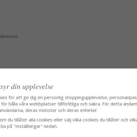
 adressen
syr din upplevelse
kies för att ge dig en personlig shoppingupplevelse, personanpa
ör hålla våra webbplatser tillförlitliga och säkra. För detta ändamå
användarna, deras mönster och deras enheter.
m du tillåter alla cookies eller välj vilka cookies du tillåter och vilk
cka på "Inställningar" nedan.