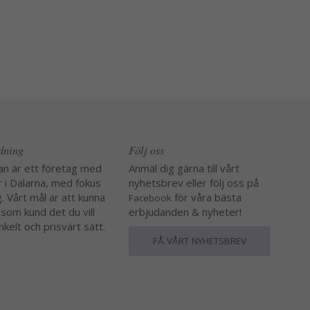
edning
Följ oss
an är ett företag med
Anmäl dig gärna till vårt
r i Dalarna, med fokus
nyhetsbrev eller följ oss på
. Vårt mål är att kunna
för våra bästa
Facebook
 som kund det du vill
erbjudanden & nyheter!
nkelt och prisvärt sätt.
FÅ VÅRT NYHETSBREV