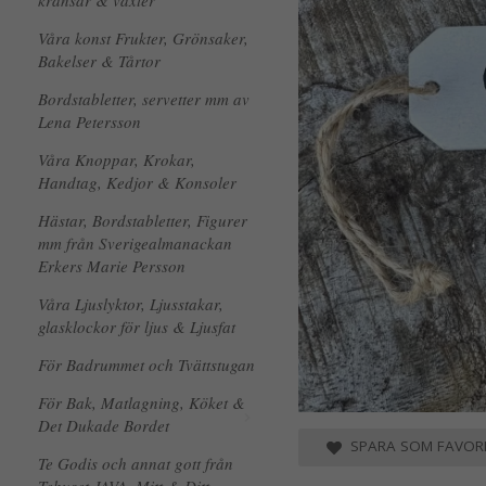
kransar & växter
Våra konst Frukter, Grönsaker,
Bakelser & Tårtor
Bordstabletter, servetter mm av
Lena Petersson
Våra Knoppar, Krokar,
Handtag, Kedjor & Konsoler
Hästar, Bordstabletter, Figurer
mm från Sverigealmanackan
Erkers Marie Persson
Våra Ljuslyktor, Ljusstakar,
glasklockor för ljus & Ljusfat
För Badrummet och Tvättstugan
För Bak, Matlagning, Köket &
Det Dukade Bordet
SPARA SOM FAVORI
Te Godis och annat gott från