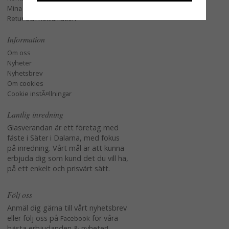
Mina favoriter
Retur och Reklamation
Information
Om oss
Nyheter
Nyhetsbrev
Om cookies
Cookie instÃ¤llningar
Lantlig inredning
Glasverandan är ett företag med
fäste i Säter i Dalarna, med fokus
på inredning. Vårt mål är att kunna
erbjuda dig som kund det du vill ha,
på ett enkelt och prisvärt sätt.
Följ oss
Anmäl dig gärna till vårt nyhetsbrev
eller följ oss på
för våra
Facebook
bästa erbjudanden & nyheter!