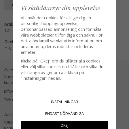
SPARA SOM FAVORIT
Vi skräddarsyr din upplevelse
Vi använder cookies för att ge dig en
personlig shoppingupplevelse,
Artikelnummer:
personanpassad annonsering och för hålla
101-09
våra webbplatser tillförlitliga och säkra. För
detta ändamål samlar vi in information om
Direktlänk:
användarna, deras mönster och deras
Högerklicka och kopiera adressen
enheter.
Klicka på "Okej" om du tillåter alla cookies
eller välj vilka cookies du tillåter och vilka du
Kontakta oss
vill stänga av genom att klicka på
Varmt välkommen att kontakta vår
"Inställningar" nedan.
kundtjänst.
info@glasverandan.se
Tel: 079-3495968
INSTÄLLNINGAR
ENDAST NÖDVÄNDIGA
Handla
Villkor
OKEJ
Kontakta oss