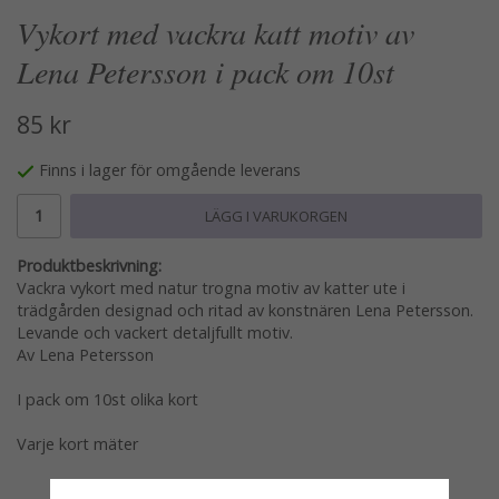
Vykort med vackra katt motiv av
Lena Petersson i pack om 10st
85 kr
Finns i lager för omgående leverans
LÄGG I VARUKORGEN
Produktbeskrivning:
Vackra vykort med natur trogna motiv av katter ute i
trädgården designad och ritad av konstnären Lena Petersson.
Levande och vackert detaljfullt motiv.
Av Lena Petersson
I pack om 10st olika kort
Varje kort mäter