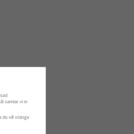
ssad
l samlar vi in
a du vill stänga