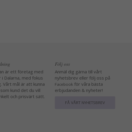
edning
Följ oss
an är ett företag med
Anmäl dig gärna till vårt
r i Dalarna, med fokus
nyhetsbrev eller följ oss på
. Vårt mål är att kunna
för våra bästa
Facebook
 som kund det du vill
erbjudanden & nyheter!
nkelt och prisvärt sätt.
FÅ VÅRT NYHETSBREV