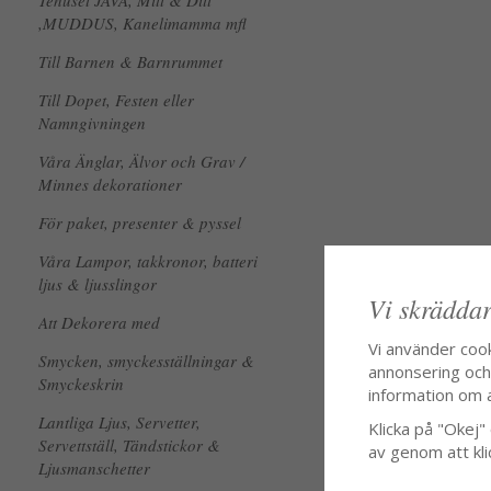
Tehuset JAVA, Mitt & Ditt
,MUDDUS, Kanelimamma mfl
Till Barnen & Barnrummet
Till Dopet, Festen eller
Namngivningen
Våra Änglar, Älvor och Grav /
Minnes dekorationer
För paket, presenter & pyssel
Våra Lampor, takkronor, batteri
ljus & ljusslingor
Vi skräddar
Att Dekorera med
Vi använder coo
Smycken, smyckesställningar &
annonsering och f
Smyckeskrin
information om 
Lantliga Ljus, Servetter,
Klicka på "Okej" o
Servettställ, Tändstickor &
av genom att kli
Ljusmanschetter