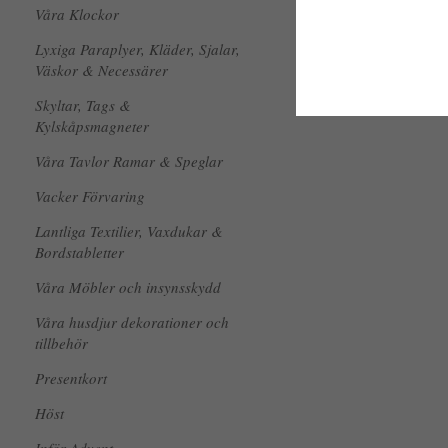
Våra Klockor
Lyxiga Paraplyer, Kläder, Sjalar,
Väskor & Necessärer
Skyltar, Tags &
Kylskåpsmagneter
Våra Tavlor Ramar & Speglar
Vacker Förvaring
Lantliga Textilier, Vaxdukar &
Bordstabletter
Våra Möbler och insynsskydd
Våra husdjur dekorationer och
tillbehör
Presentkort
Höst