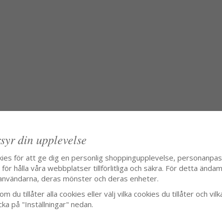
syr din upplevelse
kies för att ge dig en personlig shoppingupplevelse, personanpa
ör hålla våra webbplatser tillförlitliga och säkra. För detta ändamå
användarna, deras mönster och deras enheter.
m du tillåter alla cookies eller välj vilka cookies du tillåter och vilk
cka på "Inställningar" nedan.