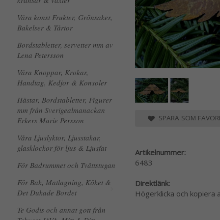
kransar & växter
Våra konst Frukter, Grönsaker,
Bakelser & Tårtor
Bordstabletter, servetter mm av
Lena Petersson
Våra Knoppar, Krokar,
Handtag, Kedjor & Konsoler
Hästar, Bordstabletter, Figurer
mm från Sverigealmanackan
SPARA SOM FAVORI
Erkers Marie Persson
Våra Ljuslyktor, Ljusstakar,
glasklockor för ljus & Ljusfat
Artikelnummer:
6483
För Badrummet och Tvättstugan
För Bak, Matlagning, Köket &
Direktlänk:
Det Dukade Bordet
Högerklicka och kopiera
Te Godis och annat gott från