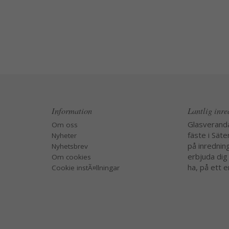
Information
Lantlig inr
Glasverand
Om oss
fäste i Säte
Nyheter
på inredning
Nyhetsbrev
erbjuda dig
Om cookies
ha, på ett e
Cookie instÃ¤llningar