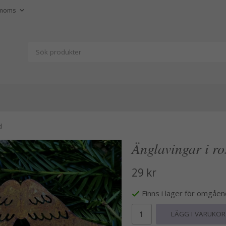
d
Änglavingar i ro
29 kr
Finns i lager för omgåe
LÄGG I VARUKO