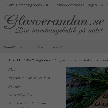
Lantlig inredning sedan 2009
Snabb leverans (2-3 dagar)
Kontakta oss
Villkor
Nyheter
Startsida
/
För Trädgården
/
Änglavingar i rost att dekorera me
REA
Nyheter som är på väg hem
Nyheter
För Trädgården
Våra konstgjorda blommor,