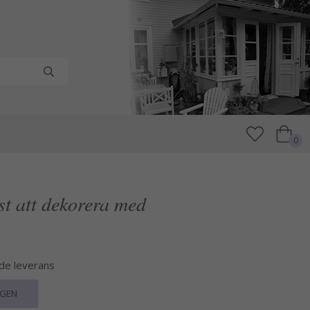
0
st att dekorera med
nde leverans
RGEN