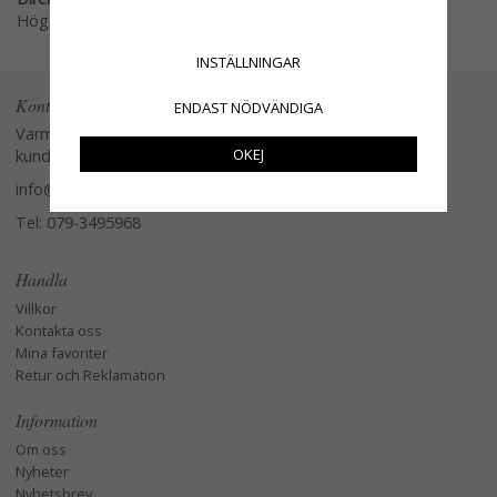
Högerklicka och kopiera adressen
INSTÄLLNINGAR
Kontakta oss
ENDAST NÖDVÄNDIGA
Varmt välkommen att kontakta vår
OKEJ
kundtjänst.
info@glasverandan.se
Tel: 079-3495968
Handla
Villkor
Kontakta oss
Mina favoriter
Retur och Reklamation
Information
Om oss
Nyheter
Nyhetsbrev