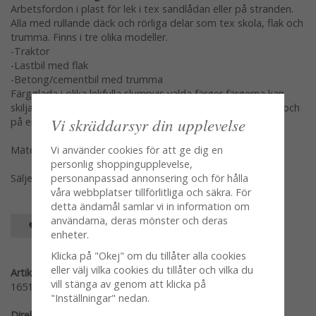
Arbetsfordon i plast för lek i tex sandlådan eller på stranden.
Alla med rullande däck och rörliga delar som tex skola, flak och
trumma. Finns i tre olika modeller.
-Traktor
-Lastbil med flak
-Betong/cementbil med trumma
Färgglada i olika lekfulla slumpvis valda färger färgerna kan
skilja sig från bil till bil tex flaken kan vara grönt hytten gul och
Vi skräddarsyr din upplevelse
på en annan tvärs om.
Mäter ca 10*15cm
Vi använder cookies för att ge dig en
personlig shoppingupplevelse,
Säljes per styck en och en
personanpassad annonsering och för hålla
våra webbplatser tillförlitliga och säkra. För
detta ändamål samlar vi in information om
användarna, deras mönster och deras
SPARA SOM FAVORIT
enheter.
Klicka på "Okej" om du tillåter alla cookies
eller välj vilka cookies du tillåter och vilka du
Artikelnummer:
vill stänga av genom att klicka på
165143-B
"Inställningar" nedan.
Direktlänk: