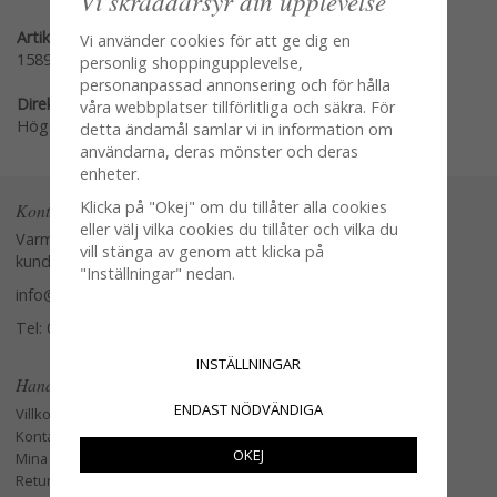
Vi skräddarsyr din upplevelse
Artikelnummer:
Vi använder cookies för att ge dig en
15897
personlig shoppingupplevelse,
personanpassad annonsering och för hålla
Direktlänk:
våra webbplatser tillförlitliga och säkra. För
Högerklicka och kopiera adressen
detta ändamål samlar vi in information om
användarna, deras mönster och deras
enheter.
Klicka på "Okej" om du tillåter alla cookies
Kontakta oss
eller välj vilka cookies du tillåter och vilka du
Varmt välkommen att kontakta vår
vill stänga av genom att klicka på
kundtjänst.
"Inställningar" nedan.
info@glasverandan.se
Tel: 079-3495968
INSTÄLLNINGAR
Handla
ENDAST NÖDVÄNDIGA
Villkor
Kontakta oss
OKEJ
Mina favoriter
Retur och Reklamation