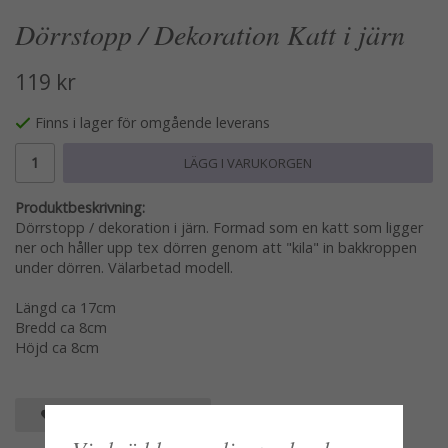
Dörrstopp / Dekoration Katt i järn
119 kr
Finns i lager för omgående leverans
LÄGG I VARUKORGEN
Produktbeskrivning:
Dörrstopp / dekoration i järn. Formad som en katt som ligger
ner och håller upp tex dörren genom att "kila" in bakkroppen
under dörren. Välarbetad modell.
Längd ca 17cm
Bredd ca 8cm
Höjd ca 8cm
SPARA SOM FAVORIT