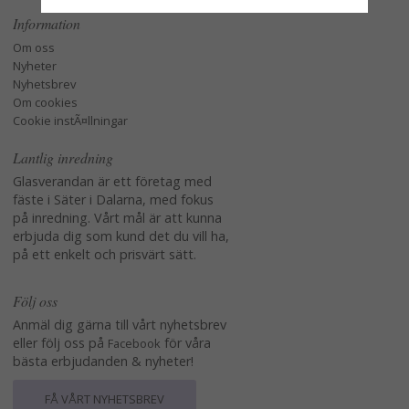
Information
Om oss
Nyheter
Nyhetsbrev
Om cookies
Cookie instÃ¤llningar
Lantlig inredning
Glasverandan är ett företag med
fäste i Säter i Dalarna, med fokus
på inredning. Vårt mål är att kunna
erbjuda dig som kund det du vill ha,
på ett enkelt och prisvärt sätt.
Följ oss
Anmäl dig gärna till vårt nyhetsbrev
eller följ oss på
för våra
Facebook
bästa erbjudanden & nyheter!
FÅ VÅRT NYHETSBREV