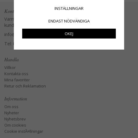
INSTÄLLNINGAR
Kontakta oss
Varmt välkommen att kontakta vår
ENDAST NÖDVÄNDIGA
kundtjänst.
OKEJ
info@glasverandan.se
Tel: 079-3495968
Handla
Villkor
Kontakta oss
Mina favoriter
Retur och Reklamation
Information
Om oss
Nyheter
Nyhetsbrev
Om cookies
Cookie instÃ¤llningar