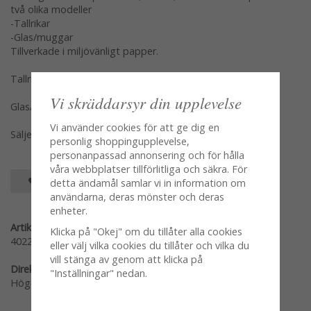
två olika modeller
-Tallrikar
-Glas/muggar
Tillverkade i miljövänligt papper.
Tallrikar mäter 23cm och säljes i pack om 8st
Vi skräddarsyr din upplevelse
Glas/muggar mäter cm och säljes i pack om 12st
Vi använder cookies för att ge dig en
Säljes var modell för sig
personlig shoppingupplevelse,
personanpassad annonsering och för hålla
våra webbplatser tillförlitliga och säkra. För
SPARA SOM FAVORIT
detta ändamål samlar vi in information om
användarna, deras mönster och deras
enheter.
Artikelnummer:
Klicka på "Okej" om du tillåter alla cookies
40222
eller välj vilka cookies du tillåter och vilka du
vill stänga av genom att klicka på
Direktlänk:
"Inställningar" nedan.
Högerklicka och kopiera adressen