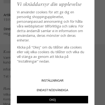
Vi skräddarsyr din upplevelse
Vi använder cookies för att ge dig en
Artikelnummer:
personlig shoppingupplevelse,
1519-00
personanpassad annonsering och för hålla
våra webbplatser tillförlitliga och säkra. För
Direktlänk:
detta ändamål samlar vi in information om
Högerklicka och kopiera adressen
användarna, deras mönster och deras
enheter.
Klicka på "Okej" om du tillåter alla cookies
Kontakta oss
eller välj vilka cookies du tillåter och vilka du
vill stänga av genom att klicka på
Varmt välkommen att kontakta vår
"Inställningar" nedan.
kundtjänst.
info@glasverandan.se
Tel: 079-3495968
INSTÄLLNINGAR
Handla
ENDAST NÖDVÄNDIGA
Villkor
Kontakta oss
OKEJ
Mina favoriter