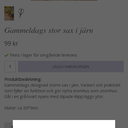
Gammeldags stor sax i järn
99 kr
Finns i lager för omgående leverans
LÄGG I VARUKORGEN
Produktbeskrivning:
Gammeldags designad större sax i järn. Vackert och praktiskt
som fyller sin funktion och gör nytta inomhus som utomhus.
Går i en grå/svart nyans med slipade klipp/äggs ytor.
Mäter: ca 20*9cm
SPARA SOM FAVORIT