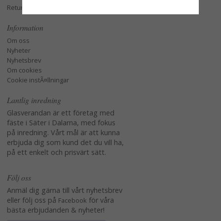
Retur och Reklamation
Information
Om oss
Nyheter
Nyhetsbrev
Om cookies
Cookie instÃ¤llningar
Lantlig inredning
Glasverandan är ett företag med
fäste i Säter i Dalarna, med fokus
på inredning. Vårt mål är att kunna
erbjuda dig som kund det du vill ha,
på ett enkelt och prisvärt sätt.
Följ oss
Anmäl dig gärna till vårt nyhetsbrev
eller följ oss på
för våra
Facebook
bästa erbjudanden & nyheter!