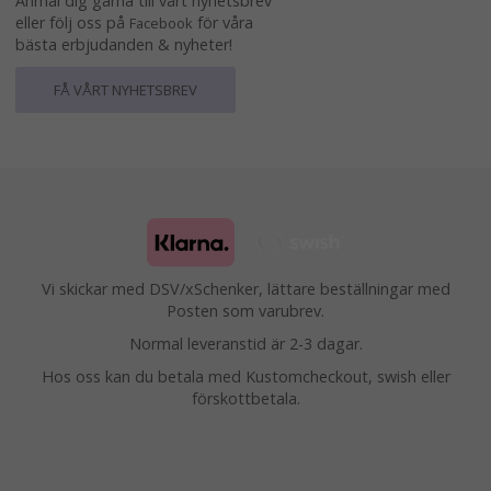
Anmäl dig gärna till vårt nyhetsbrev
eller följ oss på
för våra
Facebook
bästa erbjudanden & nyheter!
FÅ VÅRT NYHETSBREV
Vi skickar med DSV/xSchenker, lättare beställningar med
Posten som varubrev.
Normal leveranstid är 2-3 dagar.
Hos oss kan du betala med Kustomcheckout, swish eller
förskottbetala.