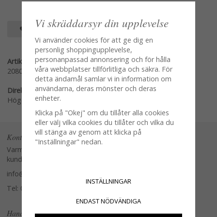
Vi skräddarsyr din upplevelse
SPARA SOM FAVORIT
Vi använder cookies för att ge dig en
personlig shoppingupplevelse,
personanpassad annonsering och för hålla
Artikelnummer:
våra webbplatser tillförlitliga och säkra. För
208090
detta ändamål samlar vi in information om
användarna, deras mönster och deras
Direktlänk:
enheter.
Högerklicka och kopiera adressen
Klicka på "Okej" om du tillåter alla cookies
eller välj vilka cookies du tillåter och vilka du
vill stänga av genom att klicka på
Kontakta oss
"Inställningar" nedan.
Varmt välkommen att kontakta vår
kundtjänst.
info@glasverandan.se
INSTÄLLNINGAR
Tel: 079-3495968
ENDAST NÖDVÄNDIGA
Handla