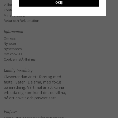
OKEJ
Villkor
Kontakta oss
Mina favoriter
Retur och Reklamation
Information
Om oss
Nyheter
Nyhetsbrev
Om cookies
Cookie instÃ¤llningar
Lantlig inredning
Glasverandan är ett företag med
fäste i Säter i Dalarna, med fokus
på inredning. Vårt mål är att kunna
erbjuda dig som kund det du vill ha,
på ett enkelt och prisvärt sätt.
Följ oss