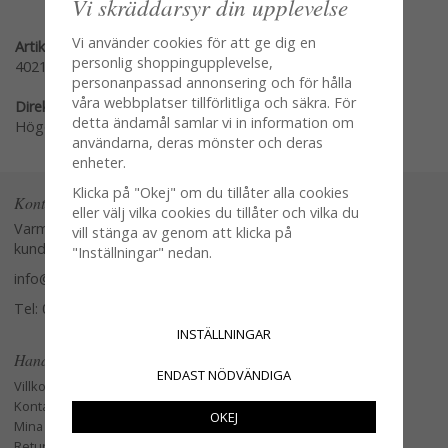
Vi skräddarsyr din upplevelse
Vi använder cookies för att ge dig en
Artikelnummer:
personlig shoppingupplevelse,
4021-3
personanpassad annonsering och för hålla
våra webbplatser tillförlitliga och säkra. För
Direktlänk:
detta ändamål samlar vi in information om
Högerklicka och kopiera adressen
användarna, deras mönster och deras
enheter.
Klicka på "Okej" om du tillåter alla cookies
Kontakta oss
eller välj vilka cookies du tillåter och vilka du
Varmt välkommen att kontakta vår
vill stänga av genom att klicka på
kundtjänst.
"Inställningar" nedan.
info@glasverandan.se
Tel: 079-3495968
INSTÄLLNINGAR
Handla
ENDAST NÖDVÄNDIGA
Villkor
Kontakta oss
OKEJ
Mina favoriter
Retur och Reklamation