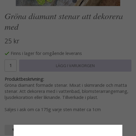
Gröna diamant stenar att dekorera
med
25 kr
Finns i lager för omgående leverans
LÄGG I VARUKORGEN
Produktbeskrivning:
Gröna diamant formade stenar. Mixat i skimrande och matta
stenar. Att dekorera med i vattenbad, blomsterarrangemang,
ljusdekoration eller liknande. Tillverkade i plast.
Säljes i ask om ca 175g varje sten mäter ca 1cm
SPARA SOM FAVORIT