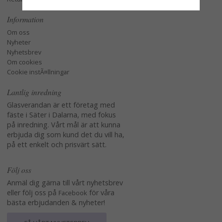
Information
Om oss
Nyheter
Nyhetsbrev
Om cookies
Cookie instÃ¤llningar
Lantlig inredning
Glasverandan är ett företag med
fäste i Säter i Dalarna, med fokus
på inredning. Vårt mål är att kunna
erbjuda dig som kund det du vill ha,
på ett enkelt och prisvärt sätt.
Följ oss
Anmäl dig gärna till vårt nyhetsbrev
eller följ oss på
för våra
Facebook
bästa erbjudanden & nyheter!