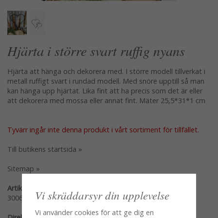
Hjärta i större svart ruffig nyans
Hjärta att hänga och dekorera med. I större modell tillverkat i
metall ruffigt svart i rundad modell. Med snöre upptill så man
kan hänga upp hjärtat. Lika fint att ha precis som det är eller
att dekorera med mossa eller annat fint. Mäter 25,5*31*1 cm
Tyvärr ingår inte denna produkt i vårt sortiment för tillfället.
Till butikens startsida »
Sitemap »
Artikelnummer:
Vi skräddarsyr din upplevelse
30069
Vi använder cookies för att ge dig en
Direktlänk: