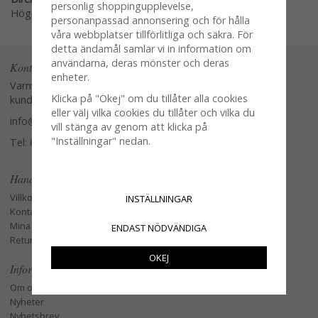
personlig shoppingupplevelse,
Högerklicka och kopiera adressen
personanpassad annonsering och för hålla
våra webbplatser tillförlitliga och säkra. För
detta ändamål samlar vi in information om
användarna, deras mönster och deras
Kontakta oss
enheter.
Varmt välkommen att kontakta vår
Klicka på "Okej" om du tillåter alla cookies
kundtjänst.
eller välj vilka cookies du tillåter och vilka du
info@glasverandan.se
vill stänga av genom att klicka på
"Inställningar" nedan.
Tel: 079-3495968
Handla
Villkor
INSTÄLLNINGAR
Kontakta oss
Mina favoriter
ENDAST NÖDVÄNDIGA
Retur och Reklamation
OKEJ
Information
Om oss
Nyheter
Nyhetsbrev