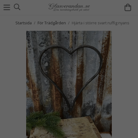
Startsida
/
För Trädgården
/
Hjärta i större svart ruffig nyans