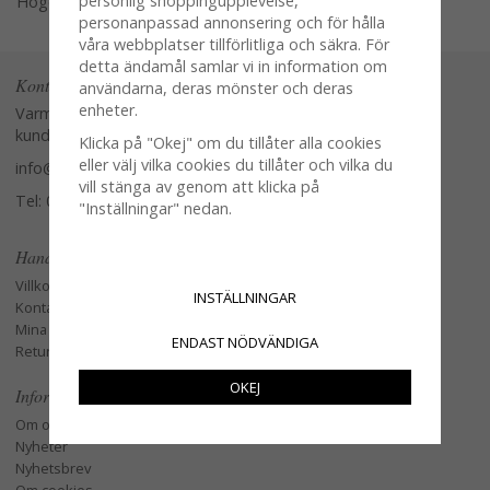
personlig shoppingupplevelse,
Högerklicka och kopiera adressen
personanpassad annonsering och för hålla
våra webbplatser tillförlitliga och säkra. För
detta ändamål samlar vi in information om
Kontakta oss
användarna, deras mönster och deras
enheter.
Varmt välkommen att kontakta vår
kundtjänst.
Klicka på "Okej" om du tillåter alla cookies
eller välj vilka cookies du tillåter och vilka du
info@glasverandan.se
vill stänga av genom att klicka på
Tel: 079-3495968
"Inställningar" nedan.
Handla
Villkor
INSTÄLLNINGAR
Kontakta oss
Mina favoriter
ENDAST NÖDVÄNDIGA
Retur och Reklamation
OKEJ
Information
Om oss
Nyheter
Nyhetsbrev