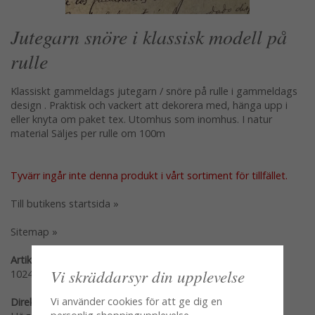
Jutegarn snöre i klassisk modell på
rulle
Klassiskt gammeldags jutegarn / snöre på rulle i gammeldags
design . Praktisk och vackert att dekorera med, hänga upp i
eller knyta om paket tex. Utomhus som inomhus. I natur
material Säljes per rulle om 100m
Tyvärr ingår inte denna produkt i vårt sortiment för tillfället.
Till butikens startsida »
Sitemap »
Artikelnummer:
Vi skräddarsyr din upplevelse
102452
Vi använder cookies för att ge dig en
Direktlänk: