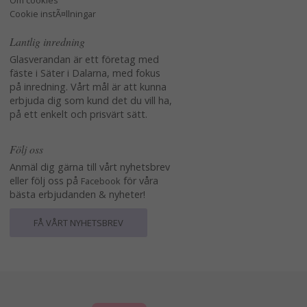
Om cookies
Cookie instÃ¤llningar
Lantlig inredning
Glasverandan är ett företag med
fäste i Säter i Dalarna, med fokus
på inredning. Vårt mål är att kunna
erbjuda dig som kund det du vill ha,
på ett enkelt och prisvärt sätt.
Följ oss
Anmäl dig gärna till vårt nyhetsbrev
eller följ oss på
för våra
Facebook
bästa erbjudanden & nyheter!
FÅ VÅRT NYHETSBREV