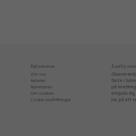
Information
Lantlig inr
Glasverand
Om oss
fäste i Säte
Nyheter
på inredning
Nyhetsbrev
erbjuda dig
Om cookies
ha, på ett e
Cookie instÃ¤llningar