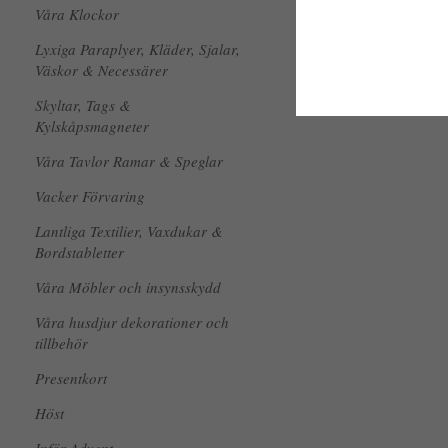
Våra Klockor
Lyxiga Paraplyer, Kläder, Sjalar,
Väskor & Necessärer
Skyltar, Tags &
Kylskåpsmagneter
Våra Tavlor Ramar & Speglar
Vacker Förvaring
Lantliga Textilier, Vaxdukar &
Bordstabletter
Våra Möbler och insynsskydd
Våra husdjur dekorationer och
tillbehör
Presentkort
Höst