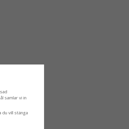
ssad
l samlar vi in
a du vill stänga