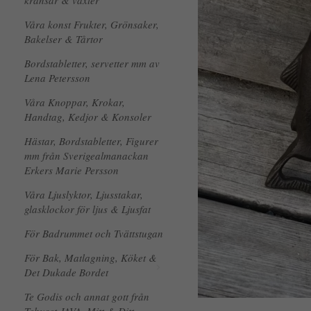
kransar & växter
Våra konst Frukter, Grönsaker,
Bakelser & Tårtor
Bordstabletter, servetter mm av
Lena Petersson
Våra Knoppar, Krokar,
Handtag, Kedjor & Konsoler
Hästar, Bordstabletter, Figurer
mm från Sverigealmanackan
Erkers Marie Persson
Våra Ljuslyktor, Ljusstakar,
glasklockor för ljus & Ljusfat
För Badrummet och Tvättstugan
För Bak, Matlagning, Köket &
Det Dukade Bordet
Te Godis och annat gott från