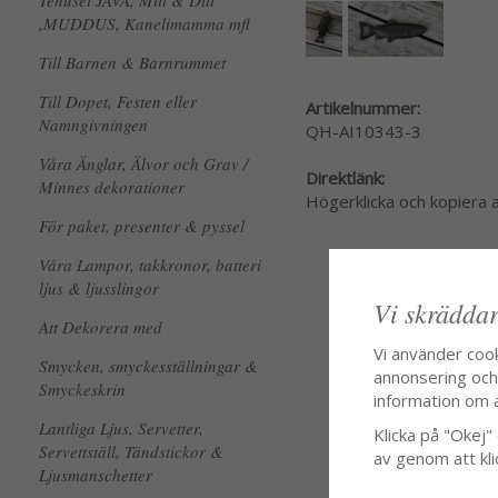
Tehuset JAVA, Mitt & Ditt
,MUDDUS, Kanelimamma mfl
Till Barnen & Barnrummet
Till Dopet, Festen eller
Artikelnummer:
Namngivningen
QH-AI10343-3
Våra Änglar, Älvor och Grav /
Direktlänk:
Minnes dekorationer
Högerklicka och kopiera
För paket, presenter & pyssel
Våra Lampor, takkronor, batteri
ljus & ljusslingor
Vi skräddar
Att Dekorera med
Vi använder coo
Smycken, smyckesställningar &
annonsering och f
Smyckeskrin
information om 
Lantliga Ljus, Servetter,
Klicka på "Okej" o
Servettställ, Tändstickor &
av genom att kli
Ljusmanschetter