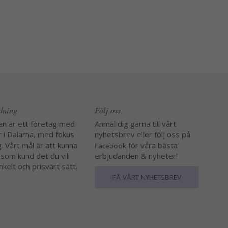
edning
Följ oss
an är ett företag med
Anmäl dig gärna till vårt
r i Dalarna, med fokus
nyhetsbrev eller följ oss på
. Vårt mål är att kunna
för våra bästa
Facebook
 som kund det du vill
erbjudanden & nyheter!
nkelt och prisvärt sätt.
FÅ VÅRT NYHETSBREV