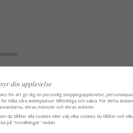
 adressen
syr din upplevelse
kies för att ge dig en personlig shoppingupplevelse, personanpa
ör hålla våra webbplatser tillförlitliga och säkra. För detta ändamå
användarna, deras mönster och deras enheter.
m du tillåter alla cookies eller välj vilka cookies du tillåter och vilk
cka på "Inställningar" nedan.