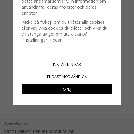
detta ändamål samlar vi in information om
användarna, deras mönster och deras
enheter.
Klicka på "Okej" om du tillåter alla cookies
eller välj vilka cookies du tillåter och vilka du
vill stänga av genom att klicka på
"Inställningar" nedan.
Sommar servetter med smultron
INSTÄLLNINGAR
och blåbär
39 kr
ENDAST NÖDVÄNDIGA
KÖP
INFO
OKEJ
Kontakta oss
Varmt välkommen att kontakta vår