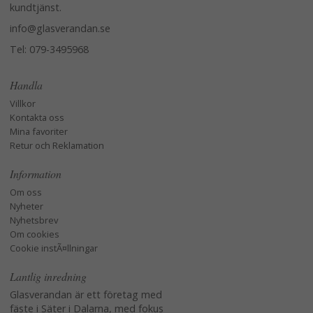
kundtjänst.
info@glasverandan.se
Tel: 079-3495968
Handla
Villkor
Kontakta oss
Mina favoriter
Retur och Reklamation
Information
Om oss
Nyheter
Nyhetsbrev
Om cookies
Cookie instÃ¤llningar
Lantlig inredning
Glasverandan är ett företag med
fäste i Säter i Dalarna, med fokus