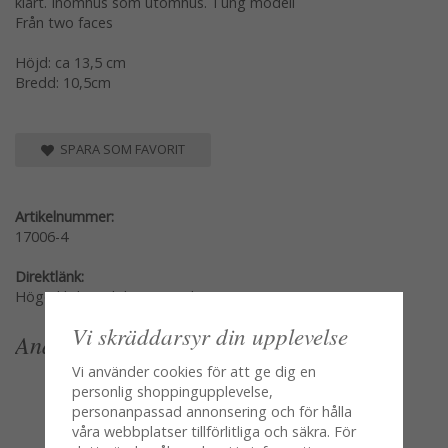
klart. Inomhus som utomhus. Tung modell
Från two faces
Höjd: ca 13,5 cm
Bredd: 10,5cm
SPARA SOM FAVORIT
Artikelnummer:
17006-4
Direktlänk:
Högerklicka och kopiera adressen
Vi skräddarsyr din upplevelse
Andra köpte även
Vi använder cookies för att ge dig en
personlig shoppingupplevelse,
personanpassad annonsering och för hålla
våra webbplatser tillförlitliga och säkra. För