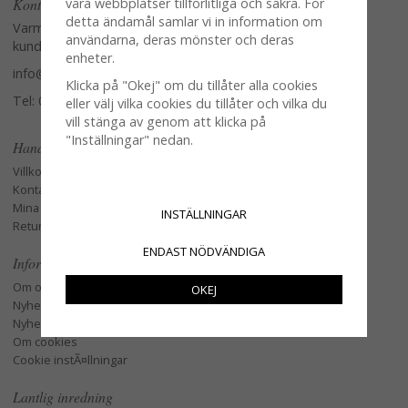
Kontakta oss
våra webbplatser tillförlitliga och säkra. För
detta ändamål samlar vi in information om
Varmt välkommen att kontakta vår
användarna, deras mönster och deras
kundtjänst.
enheter.
info@glasverandan.se
Klicka på "Okej" om du tillåter alla cookies
Tel: 079-3495968
eller välj vilka cookies du tillåter och vilka du
vill stänga av genom att klicka på
"Inställningar" nedan.
Handla
Villkor
Kontakta oss
Mina favoriter
INSTÄLLNINGAR
Retur och Reklamation
ENDAST NÖDVÄNDIGA
Information
Om oss
OKEJ
Nyheter
Nyhetsbrev
Om cookies
Cookie instÃ¤llningar
Lantlig inredning