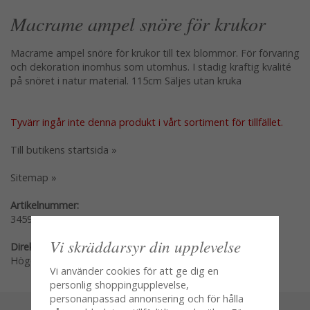
Macrame ampel snöre för krukor
Macrame ampel snöre för krukor till tex blommor. För förvaring
och dekoration inomhus som utomhus. I stadig kraftig kvalité
på snöret i natur material. 115cm Säljes utan kruka
Tyvärr ingår inte denna produkt i vårt sortiment för tillfället.
Till butikens startsida »
Sitemap »
Artikelnummer:
34598
Vi skräddarsyr din upplevelse
Direktlänk:
Högerklicka och kopiera adressen
Vi använder cookies för att ge dig en
personlig shoppingupplevelse,
personanpassad annonsering och för hålla