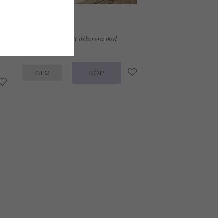
 /
Stor fjäril i järn att dekorera med
99 kr
KÖP
INFO