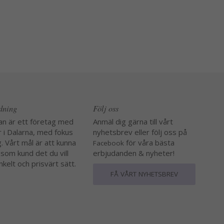
edning
Följ oss
an är ett företag med
Anmäl dig gärna till vårt
r i Dalarna, med fokus
nyhetsbrev eller följ oss på
. Vårt mål är att kunna
för våra bästa
Facebook
 som kund det du vill
erbjudanden & nyheter!
nkelt och prisvärt sätt.
FÅ VÅRT NYHETSBREV