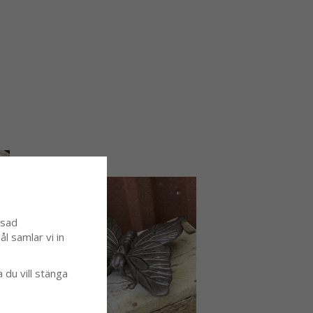
ssad
l samlar vi in
a du vill stänga