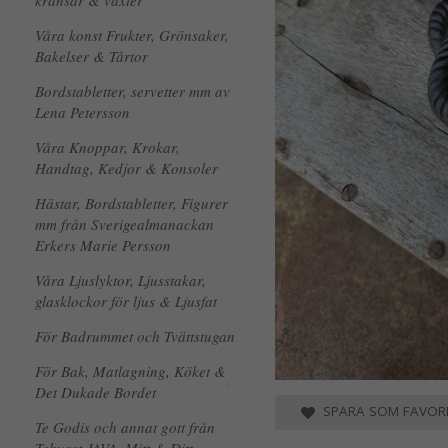
kransar & växter
Våra konst Frukter, Grönsaker,
Bakelser & Tårtor
Bordstabletter, servetter mm av
Lena Petersson
Våra Knoppar, Krokar,
Handtag, Kedjor & Konsoler
Hästar, Bordstabletter, Figurer
mm från Sverigealmanackan
Erkers Marie Persson
Våra Ljuslyktor, Ljusstakar,
glasklockor för ljus & Ljusfat
För Badrummet och Tvättstugan
För Bak, Matlagning, Köket &
Det Dukade Bordet
SPARA SOM FAVORI
Te Godis och annat gott från