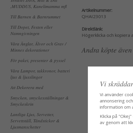
Tehuset JAVA, Mitt & Ditt
,MUDDUS, Kanelimamma mfl
Artikelnummer:
QHAI23013
Till Barnen & Barnrummet
Till Dopet, Festen eller
Direktlänk:
Namngivningen
Högerklicka och kopiera
Våra Änglar, Älvor och Grav /
Andra köpte även
Minnes dekorationer
För paket, presenter & pyssel
Våra Lampor, takkronor, batteri
ljus & ljusslingor
Vi skräddar
Att Dekorera med
Vi använder coo
Smycken, smyckesställningar &
annonsering och f
Smyckeskrin
information om 
Lantliga Ljus, Servetter,
Klicka på "Okej" o
Servettställ, Tändstickor &
av genom att kli
Ljusmanschetter