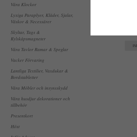
Våra Klockor
Lyxiga Paraplyer, Kläder, Sjalar,
Väskor & Necessärer
Gammel
Skyltar, Tags &
33 kr
Kylskåpsmagneter
I
Våra Tavlor Ramar & Speglar
Vacker Förvaring
Lantliga Textilier, Vaxdukar &
Bordstabletter
Våra Möbler och insynsskydd
Våra husdjur dekorationer och
tillbehör
Presentkort
Höst