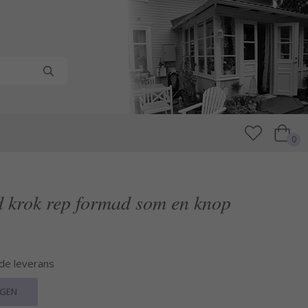
0
d krok rep formad som en knop
nde leverans
RGEN