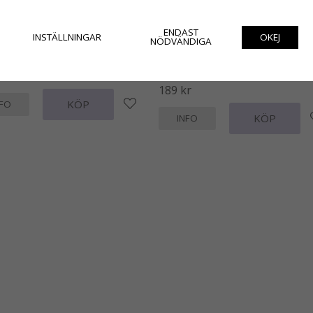
ENDAST
INSTÄLLNINGAR
OKEJ
NÖDVÄNDIGA
dags skopa i gjutjärn
Ovalt järnfat / underlägg med hummer
kräfta
189 kr
KÖP
NFO
KÖP
INFO