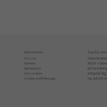
Information
Lantlig inr
Glasverand
Om oss
fäste i Säte
Nyheter
på inredning
Nyhetsbrev
erbjuda dig
Om cookies
ha, på ett e
Cookie instÃ¤llningar