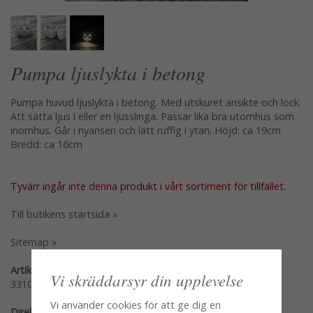
Pumpa ljuslykta i betong
Pumpa huvud ljuslykta i betong. Med utskuret ansikte och lock.
Att sätta ljus i eller en ljusslinga. Passar lika bra utomhus som
inomhus. Går i nyansen och lätt ruffig i ytan. Höjd: ca 19cm
Bredd: ca 16cm
Tyvärr ingår inte denna produkt i vårt sortiment för tillfället.
Till butikens startsida »
Sitemap »
Artikelnummer:
Vi skräddarsyr din upplevelse
3310-1
Vi använder cookies för att ge dig en
Direktlänk: