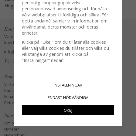
personlig shoppingupplevelse,
Högerklicka och kopiera adressen
personanpassad annonsering och för hålla
våra webbplatser tillförlitliga och säkra. För
detta ändamål samlar vi in information om
användarna, deras mönster och deras
Kontakta oss
enheter.
Varmt välkommen att kontakta vår
Klicka på "Okej" om du tillåter alla cookies
kundtjänst.
eller välj vilka cookies du tillåter och vilka du
info@glasverandan.se
vill stänga av genom att klicka på
"Inställningar" nedan.
Tel: 079-3495968
Handla
Villkor
INSTÄLLNINGAR
Kontakta oss
Mina favoriter
ENDAST NÖDVÄNDIGA
Retur och Reklamation
OKEJ
Information
Om oss
Nyheter
Nyhetsbrev