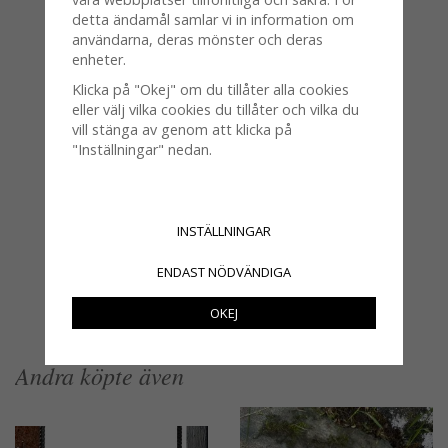
detta ändamål samlar vi in information om
användarna, deras mönster och deras
enheter.
Klicka på "Okej" om du tillåter alla cookies
eller välj vilka cookies du tillåter och vilka du
vill stänga av genom att klicka på
"Inställningar" nedan.
Större växtstöd i rost att sätta
skyltar i eller dekorera med
INSTÄLLNINGAR
629 kr
ENDAST NÖDVÄNDIGA
KÖP
INFO
OKEJ
Andra köpte även