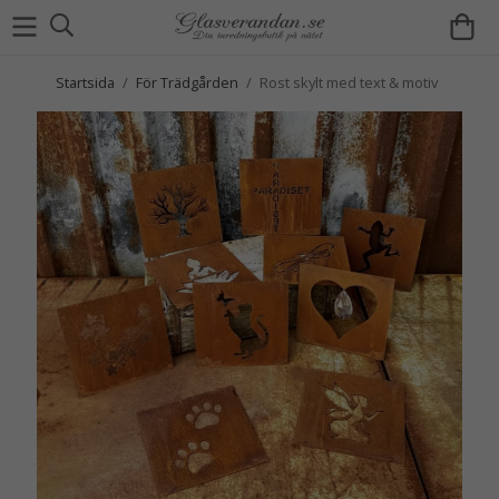
Startsida
/
För Trädgården
/
Rost skylt med text & motiv