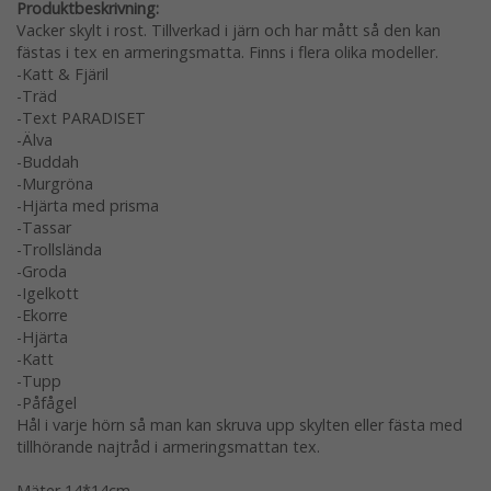
Produktbeskrivning:
Vacker skylt i rost. Tillverkad i järn och har mått så den kan
fästas i tex en armeringsmatta. Finns i flera olika modeller.
-Katt & Fjäril
-Träd
-Text PARADISET
-Älva
-Buddah
-Murgröna
-Hjärta med prisma
-Tassar
-Trollslända
-Groda
-Igelkott
-Ekorre
-Hjärta
-Katt
-Tupp
-Påfågel
Hål i varje hörn så man kan skruva upp skylten eller fästa med
tillhörande najtråd i armeringsmattan tex.
Mäter 14*14cm