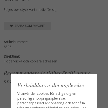
Säljes per styck vart motiv för sig
SPARA SOM FAVORIT
Artikelnummer:
6326
Direktlänk:
Högerklicka och kopiera adressen
Rekommenderade tillbehör till denna
produkt
Vi skräddarsyr din upplevelse
Vi använder cookies för att ge dig en
personlig shoppingupplevelse,
personanpassad annonsering och för hålla
våra webbplatser tillförlitliga och säkra. För