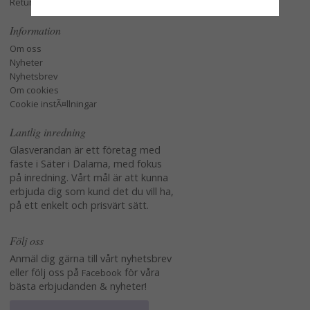
Retur och Reklamation
Information
Om oss
Nyheter
Nyhetsbrev
Om cookies
Cookie instÃ¤llningar
Lantlig inredning
Glasverandan är ett företag med
fäste i Säter i Dalarna, med fokus
på inredning. Vårt mål är att kunna
erbjuda dig som kund det du vill ha,
på ett enkelt och prisvärt sätt.
Följ oss
Anmäl dig gärna till vårt nyhetsbrev
eller följ oss på
för våra
Facebook
bästa erbjudanden & nyheter!