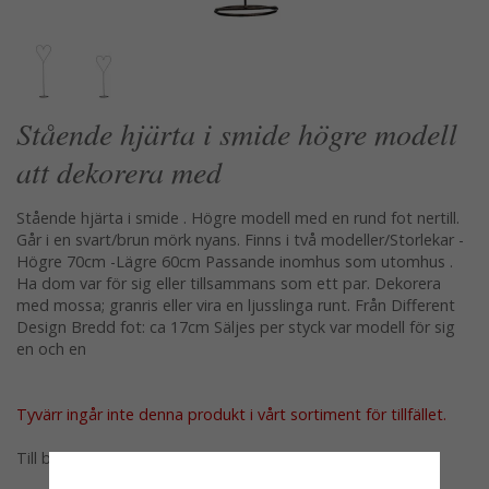
Stående hjärta i smide högre modell
att dekorera med
Stående hjärta i smide . Högre modell med en rund fot nertill.
Går i en svart/brun mörk nyans. Finns i två modeller/Storlekar -
Högre 70cm -Lägre 60cm Passande inomhus som utomhus .
Ha dom var för sig eller tillsammans som ett par. Dekorera
med mossa; granris eller vira en ljusslinga runt. Från Different
Design Bredd fot: ca 17cm Säljes per styck var modell för sig
en och en
Tyvärr ingår inte denna produkt i vårt sortiment för tillfället.
Till butikens startsida »