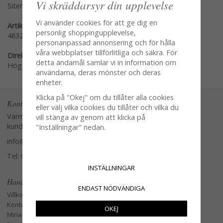
Vi skräddarsyr din upplevelse
Sitemap »
Vi använder cookies för att ge dig en
Artikelnummer:
personlig shoppingupplevelse,
4832
personanpassad annonsering och för hålla
våra webbplatser tillförlitliga och säkra. För
Direktlänk:
detta ändamål samlar vi in information om
Högerklicka och kopiera adressen
användarna, deras mönster och deras
enheter.
Klicka på "Okej" om du tillåter alla cookies
Kontakta oss
eller välj vilka cookies du tillåter och vilka du
Varmt välkommen att kontakta vår
vill stänga av genom att klicka på
kundtjänst.
"Inställningar" nedan.
info@glasverandan.se
Tel: 079-3495968
INSTÄLLNINGAR
Handla
ENDAST NÖDVÄNDIGA
Villkor
Kontakta oss
OKEJ
Mina favoriter