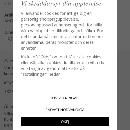
Vi skräddarsyr din upplevelse
Sitemap »
Vi använder cookies för att ge dig en
Artikelnummer:
personlig shoppingupplevelse,
ANG-99805
personanpassad annonsering och för hålla
våra webbplatser tillförlitliga och säkra. För
Direktlänk:
detta ändamål samlar vi in information om
Högerklicka och kopiera adressen
användarna, deras mönster och deras
enheter.
Klicka på "Okej" om du tillåter alla cookies
Kontakta oss
eller välj vilka cookies du tillåter och vilka du
Varmt välkommen att kontakta vår
vill stänga av genom att klicka på
kundtjänst.
"Inställningar" nedan.
info@glasverandan.se
Tel: 079-3495968
INSTÄLLNINGAR
Handla
ENDAST NÖDVÄNDIGA
Villkor
Kontakta oss
OKEJ
Mina favoriter