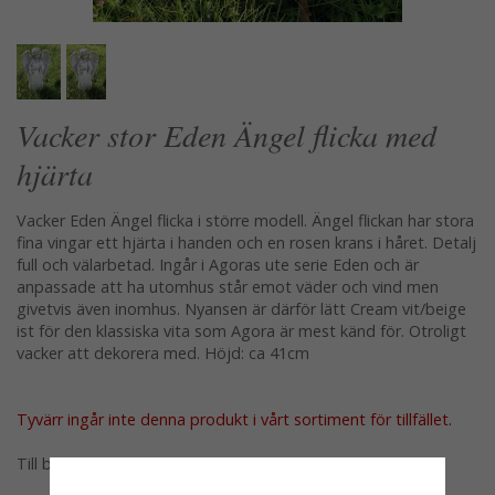
Vacker stor Eden Ängel flicka med
hjärta
Vacker Eden Ängel flicka i större modell. Ängel flickan har stora
fina vingar ett hjärta i handen och en rosen krans i håret. Detalj
full och välarbetad. Ingår i Agoras ute serie Eden och är
anpassade att ha utomhus står emot väder och vind men
givetvis även inomhus. Nyansen är därför lätt Cream vit/beige
ist för den klassiska vita som Agora är mest känd för. Otroligt
vacker att dekorera med. Höjd: ca 41cm
Tyvärr ingår inte denna produkt i vårt sortiment för tillfället.
Till butikens startsida »