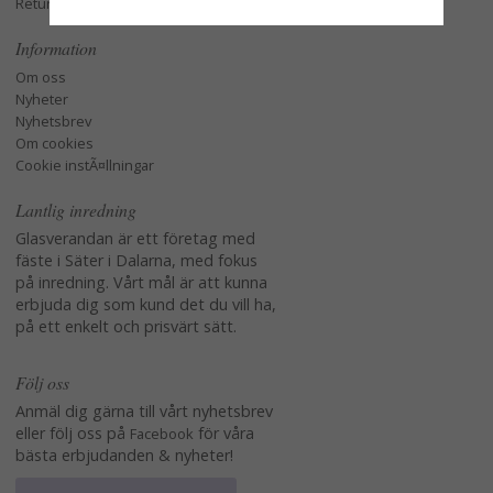
Retur och Reklamation
Information
Om oss
Nyheter
Nyhetsbrev
Om cookies
Cookie instÃ¤llningar
Lantlig inredning
Glasverandan är ett företag med
fäste i Säter i Dalarna, med fokus
på inredning. Vårt mål är att kunna
erbjuda dig som kund det du vill ha,
på ett enkelt och prisvärt sätt.
Följ oss
Anmäl dig gärna till vårt nyhetsbrev
eller följ oss på
för våra
Facebook
bästa erbjudanden & nyheter!