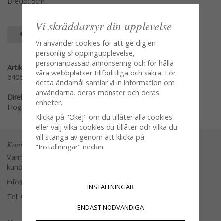
Bredd: 5cm
Vi skräddarsyr din upplevelse
SPARA SOM FAVORIT
Vi använder cookies för att ge dig en
personlig shoppingupplevelse,
personanpassad annonsering och för hålla
Artikelnummer:
våra webbplatser tillförlitliga och säkra. För
64061319
detta ändamål samlar vi in information om
användarna, deras mönster och deras
Direktlänk:
enheter.
Högerklicka och kopiera adressen
Klicka på "Okej" om du tillåter alla cookies
eller välj vilka cookies du tillåter och vilka du
vill stänga av genom att klicka på
Kontakta oss
"Inställningar" nedan.
Varmt välkommen att kontakta vår
kundtjänst.
info@glasverandan.se
INSTÄLLNINGAR
Tel: 079-3495968
ENDAST NÖDVÄNDIGA