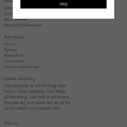
Handla
OKEJ
Villkor
Kontakta oss
Mina favoriter
Retur och Reklamation
Information
Om oss
Nyheter
Nyhetsbrev
Om cookies
Cookie instÃ¤llningar
Lantlig inredning
Glasverandan är ett företag med
fäste i Säter i Dalarna, med fokus
på inredning. Vårt mål är att kunna
erbjuda dig som kund det du vill ha,
på ett enkelt och prisvärt sätt.
Följ oss