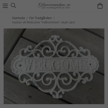
Startsida
/
För Trädgården
/
Vacker vit Welcome ”Välkommen” skylt i järn