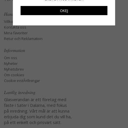
OKEJ
Handla
Villkor
Kontakta oss
Mina favoriter
Retur och Reklamation
Information
Om oss
Nyheter
Nyhetsbrev
Om cookies
Cookie instÃ¤llningar
Lantlig inredning
Glasverandan är ett företag med
fäste i Säter i Dalarna, med fokus
på inredning. Vårt mål är att kunna
erbjuda dig som kund det du vill ha,
på ett enkelt och prisvärt sätt.