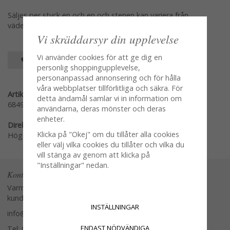
Säljes per styck en och en och stenen kan variera från
väderstation till väderstation mot bilden
Vi skräddarsyr din upplevelse
Vi använder cookies för att ge dig en
SPARA SOM FAVORIT
personlig shoppingupplevelse,
personanpassad annonsering och för hålla
våra webbplatser tillförlitliga och säkra. För
Artikelnummer:
detta ändamål samlar vi in information om
6849-V
användarna, deras mönster och deras
enheter.
Direktlänk:
Klicka på "Okej" om du tillåter alla cookies
Högerklicka och kopiera adressen
eller välj vilka cookies du tillåter och vilka du
vill stänga av genom att klicka på
"Inställningar" nedan.
Kontakta oss
Varmt välkommen att kontakta vår
kundtjänst.
INSTÄLLNINGAR
info@glasverandan.se
ENDAST NÖDVÄNDIGA
Tel: 079-3495968