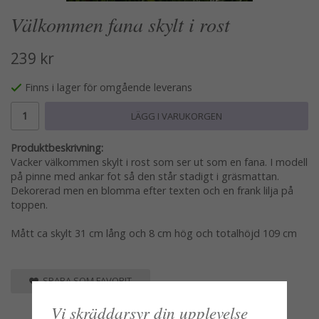
Välkommen fana skylt i rost
239 kr
Finns i lager för omgående leverans
LÄGG I VARUKORGEN
Produktbeskrivning:
Vacker välkommen skylt i rost som ser ut som en fana. I modell
på pinne med ankar fot så den står stadigt i gräsmattan.
Dekorerad men en blomma efter texten och en frank lilja på
toppen.
Mått ca skylt 31 cm lång och 8 cm hög och totalhöjd 109 cm
SPARA SOM FAVORIT
Vi skräddarsyr din upplevelse