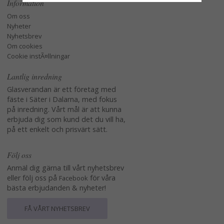
Information
Om oss
Nyheter
Nyhetsbrev
Om cookies
Cookie instÃ¤llningar
Lantlig inredning
Glasverandan är ett företag med
fäste i Säter i Dalarna, med fokus
på inredning. Vårt mål är att kunna
erbjuda dig som kund det du vill ha,
på ett enkelt och prisvärt sätt.
Följ oss
Anmäl dig gärna till vårt nyhetsbrev
eller följ oss på
för våra
Facebook
bästa erbjudanden & nyheter!
FÅ VÅRT NYHETSBREV