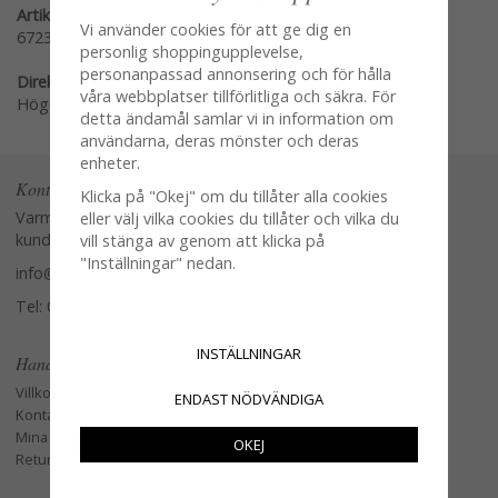
Artikelnummer:
Vi använder cookies för att ge dig en
6723
personlig shoppingupplevelse,
personanpassad annonsering och för hålla
Direktlänk:
våra webbplatser tillförlitliga och säkra. För
Högerklicka och kopiera adressen
detta ändamål samlar vi in information om
användarna, deras mönster och deras
enheter.
Kontakta oss
Klicka på "Okej" om du tillåter alla cookies
Varmt välkommen att kontakta vår
eller välj vilka cookies du tillåter och vilka du
kundtjänst.
vill stänga av genom att klicka på
"Inställningar" nedan.
info@glasverandan.se
Tel: 079-3495968
INSTÄLLNINGAR
Handla
Villkor
ENDAST NÖDVÄNDIGA
Kontakta oss
Mina favoriter
OKEJ
Retur och Reklamation