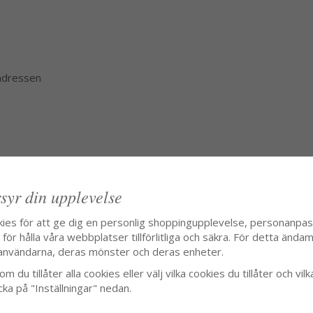
 adressen
syr din upplevelse
kies för att ge dig en personlig shoppingupplevelse, personanpa
ör hålla våra webbplatser tillförlitliga och säkra. För detta ändamå
användarna, deras mönster och deras enheter.
m du tillåter alla cookies eller välj vilka cookies du tillåter och vilk
cka på "Inställningar" nedan.