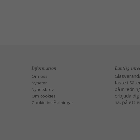
Information
Lantlig inr
Glasverand
Om oss
fäste i Säte
Nyheter
på inredning
Nyhetsbrev
erbjuda dig
Om cookies
ha, på ett e
Cookie instÃ¤llningar