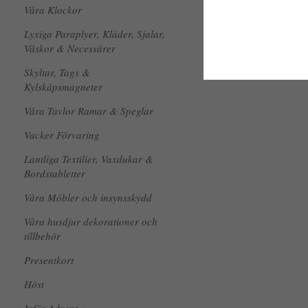
Våra Klockor
Lyxiga Paraplyer, Kläder, Sjalar,
Väskor & Necessärer
Skyltar, Tags &
Kylskåpsmagneter
Våra Tavlor Ramar & Speglar
Vacker Förvaring
Lantliga Textilier, Vaxdukar &
Bordstabletter
Våra Möbler och insynsskydd
Våra husdjur dekorationer och
tillbehör
Presentkort
Höst