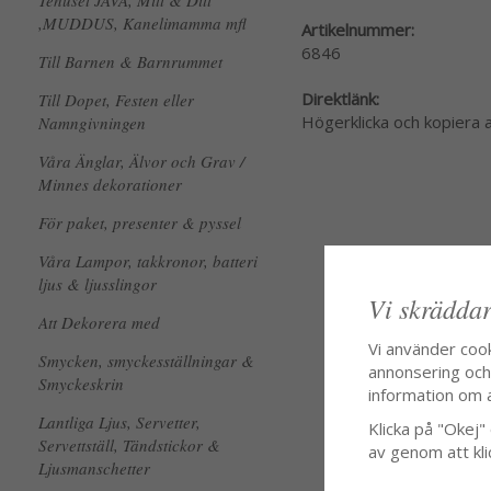
Tehuset JAVA, Mitt & Ditt
,MUDDUS, Kanelimamma mfl
Artikelnummer:
6846
Till Barnen & Barnrummet
Direktlänk:
Till Dopet, Festen eller
Högerklicka och kopiera
Namngivningen
Våra Änglar, Älvor och Grav /
Minnes dekorationer
För paket, presenter & pyssel
Våra Lampor, takkronor, batteri
ljus & ljusslingor
Vi skräddar
Att Dekorera med
Vi använder coo
Smycken, smyckesställningar &
annonsering och f
Smyckeskrin
information om 
Lantliga Ljus, Servetter,
Klicka på "Okej" o
Servettställ, Tändstickor &
av genom att kli
Ljusmanschetter