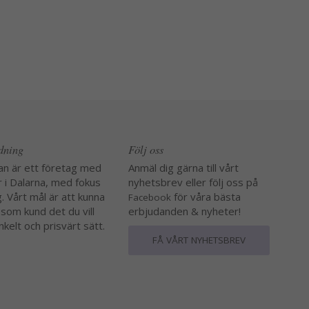
edning
Följ oss
an är ett företag med
Anmäl dig gärna till vårt
r i Dalarna, med fokus
nyhetsbrev eller följ oss på
. Vårt mål är att kunna
för våra bästa
Facebook
 som kund det du vill
erbjudanden & nyheter!
nkelt och prisvärt sätt.
FÅ VÅRT NYHETSBREV