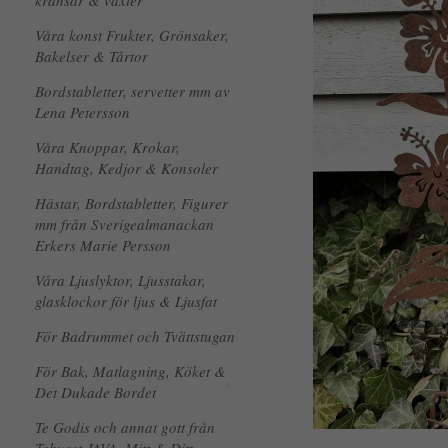
kransar & växter
Våra konst Frukter, Grönsaker,
Bakelser & Tårtor
Bordstabletter, servetter mm av
Lena Petersson
Våra Knoppar, Krokar,
Handtag, Kedjor & Konsoler
Hästar, Bordstabletter, Figurer
mm från Sverigealmanackan
Erkers Marie Persson
Våra Ljuslyktor, Ljusstakar,
glasklockor för ljus & Ljusfat
För Badrummet och Tvättstugan
För Bak, Matlagning, Köket &
Det Dukade Bordet
Te Godis och annat gott från