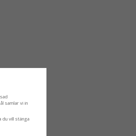
ssad
l samlar vi in
a du vill stänga