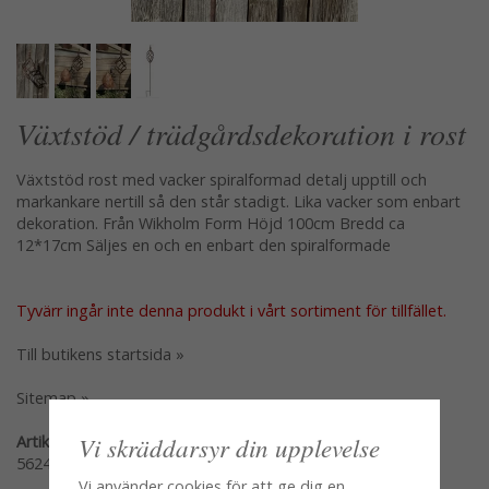
Växtstöd / trädgårdsdekoration i rost
Växtstöd rost med vacker spiralformad detalj upptill och
markankare nertill så den står stadigt. Lika vacker som enbart
dekoration. Från Wikholm Form Höjd 100cm Bredd ca
12*17cm Säljes en och en enbart den spiralformade
Tyvärr ingår inte denna produkt i vårt sortiment för tillfället.
Till butikens startsida »
Sitemap »
Vi skräddarsyr din upplevelse
Artikelnummer:
56240-S
Vi använder cookies för att ge dig en