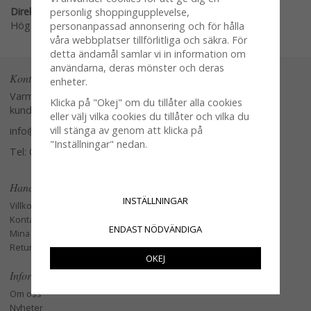
Direktlänk:
personlig shoppingupplevelse,
Högerklicka och kopiera adressen
personanpassad annonsering och för hålla
våra webbplatser tillförlitliga och säkra. För
detta ändamål samlar vi in information om
användarna, deras mönster och deras
Kontakta oss
enheter.
Varmt välkommen att kontakta vår
Klicka på "Okej" om du tillåter alla cookies
kundtjänst.
eller välj vilka cookies du tillåter och vilka du
vill stänga av genom att klicka på
info@glasverandan.se
"Inställningar" nedan.
Tel: 079-3495968
Handla
INSTÄLLNINGAR
Villkor
Kontakta oss
ENDAST NÖDVÄNDIGA
Mina favoriter
Retur och Reklamation
OKEJ
Information
Om oss
Nyheter