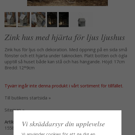
Zink hus med hjärta för ljus ljushus
Zink hus för ljus och dekoration. Med öppning på en sida små
fönster och ett hjärta under taknocken. Platt botten och ögla
upptill så huset både kan stå och has hängande. Höjd: 17cm
Bredd: 12*9cm
Tyvärr ingår inte denna produkt i vårt sortiment för tillfället.
Till butikens startsida »
Sitemap »
Vi skräddarsyr din upplevelse
Artikelnummer:
15586
Vi använder cookies för att ge dig en