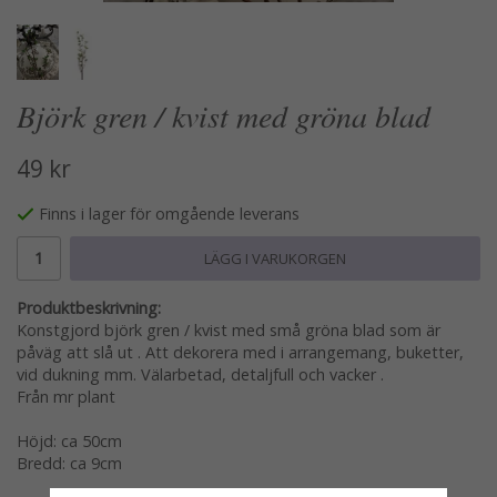
Björk gren / kvist med gröna blad
49 kr
Finns i lager för omgående leverans
LÄGG I VARUKORGEN
Produktbeskrivning:
Konstgjord björk gren / kvist med små gröna blad som är
påväg att slå ut . Att dekorera med i arrangemang, buketter,
vid dukning mm. Välarbetad, detaljfull och vacker .
Från mr plant
Höjd: ca 50cm
Bredd: ca 9cm