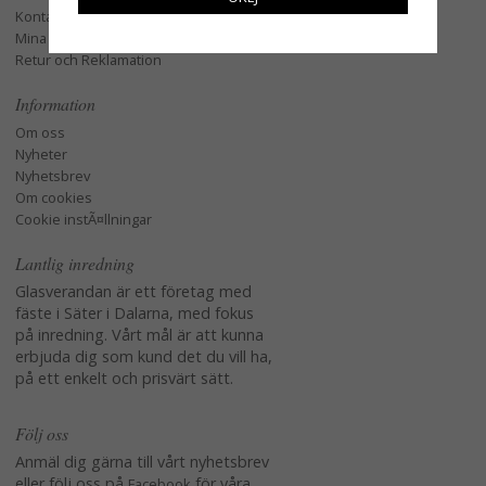
Kontakta oss
Mina favoriter
Retur och Reklamation
Information
Om oss
Nyheter
Nyhetsbrev
Om cookies
Cookie instÃ¤llningar
Lantlig inredning
Glasverandan är ett företag med
fäste i Säter i Dalarna, med fokus
på inredning. Vårt mål är att kunna
erbjuda dig som kund det du vill ha,
på ett enkelt och prisvärt sätt.
Följ oss
Anmäl dig gärna till vårt nyhetsbrev
eller följ oss på
för våra
Facebook