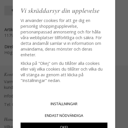
Vi skräddarsyr din upplevelse
SPARA SOM FAVORIT
Vi använder cookies för att ge dig en
personlig shoppingupplevelse,
Artikelnummer:
personanpassad annonsering och för hålla
1179-90
våra webbplatser tillförlitliga och säkra. För
detta ändamål samlar vi in information om
Direktlänk:
användarna, deras mönster och deras
Högerklicka och kopiera adressen
enheter.
Klicka på "Okej" om du tillåter alla cookies
eller välj vilka cookies du tillåter och vilka du
Kontakta oss
vill stänga av genom att klicka på
"Inställningar" nedan.
Varmt välkommen att kontakta vår
kundtjänst.
info@glasverandan.se
INSTÄLLNINGAR
Tel: 079-3495968
ENDAST NÖDVÄNDIGA
Handla
Villkor
OKEJ