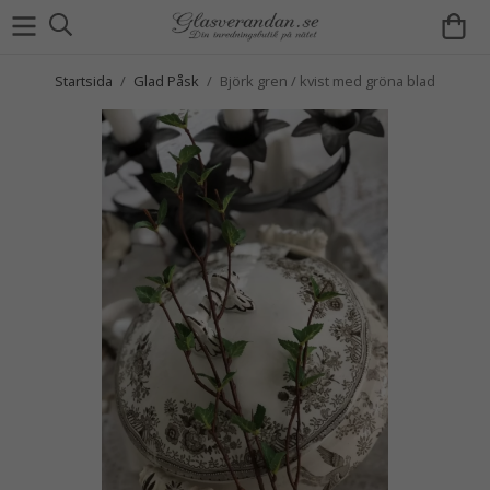
Startsida
/
Glad Påsk
/
Björk gren / kvist med gröna blad