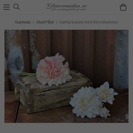
Startsida
/
Glad Påsk
/
Dahlia bukett med flera blommor