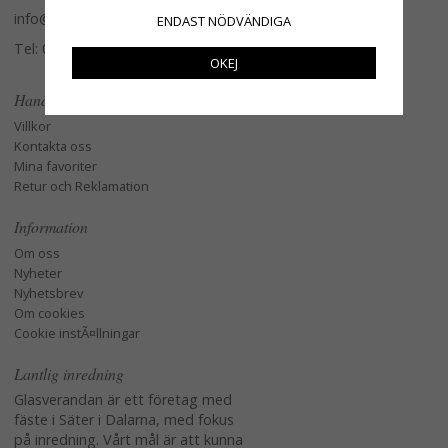
info@glasverandan.se
ENDAST NÖDVÄNDIGA
Tel: 079-3495968
OKEJ
Handla
Villkor
Kontakta oss
Mina favoriter
Retur och Reklamation
Information
Om oss
Nyheter
Nyhetsbrev
Om cookies
Cookie instÃ¤llningar
Lantlig inredning
Glasverandan är ett företag med
fäste i Säter i Dalarna, med fokus
på inredning. Vårt mål är att kunna