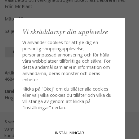
Välarbetad och verklighetstrogen bukett att dekorera med.
Från Mr Plant
Mäter 28cm
Vi skräddarsyr din upplevelse
Säljes per styck var modell för sig
Vi använder cookies för att ge dig en
personlig shoppingupplevelse,
SPARA SOM FAVORIT
personanpassad annonsering och för hålla
våra webbplatser tillförlitliga och säkra. För
detta ändamål samlar vi in information om
Artikelnummer:
användarna, deras mönster och deras
4684-10
enheter.
Klicka på "Okej" om du tillåter alla cookies
Direktlänk:
eller välj vilka cookies du tillåter och vilka du
Högerklicka och kopiera adressen
vill stänga av genom att klicka på
"Inställningar" nedan.
Kontakta oss
Varmt välkommen att kontakta vår
INSTÄLLNINGAR
kundtjänst.