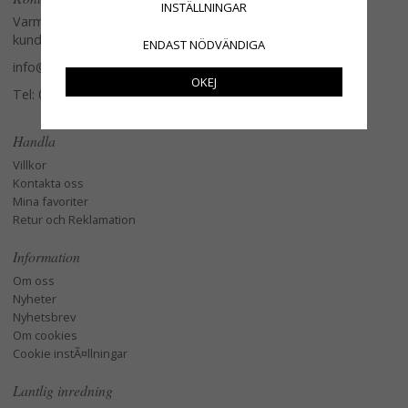
INSTÄLLNINGAR
Varmt välkommen att kontakta vår
kundtjänst.
ENDAST NÖDVÄNDIGA
info@glasverandan.se
OKEJ
Tel: 079-3495968
Handla
Villkor
Kontakta oss
Mina favoriter
Retur och Reklamation
Information
Om oss
Nyheter
Nyhetsbrev
Om cookies
Cookie instÃ¤llningar
Lantlig inredning