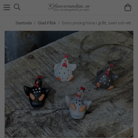
Startsida
/
Glad Påsk
/
Doris prickig höna i grått, svart och vitt