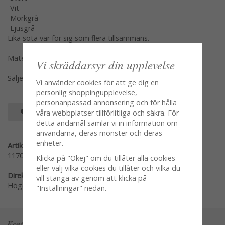
-Vit
-Mörkgrå
-Ljusgrå
Lika söta var för sig som flera tillsammans.
Mäter 2,2*2,5*2,5cm
Vi skräddarsyr din upplevelse
Säljes per styck en och en
Vi använder cookies för att ge dig en
personlig shoppingupplevelse,
personanpassad annonsering och för hålla
SPARA SOM FAVORIT
våra webbplatser tillförlitliga och säkra. För
detta ändamål samlar vi in information om
användarna, deras mönster och deras
enheter.
Artikelnummer:
117007-S
Klicka på "Okej" om du tillåter alla cookies
eller välj vilka cookies du tillåter och vilka du
Direktlänk:
vill stänga av genom att klicka på
Högerklicka och kopiera adressen
"Inställningar" nedan.
Kontakta oss