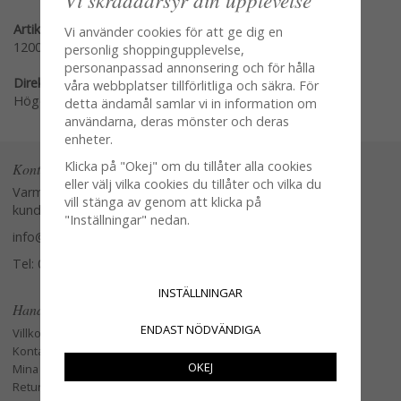
Artikelnummer:
Vi använder cookies för att ge dig en
12004
personlig shoppingupplevelse,
personanpassad annonsering och för hålla
Direktlänk:
våra webbplatser tillförlitliga och säkra. För
Högerklicka och kopiera adressen
detta ändamål samlar vi in information om
användarna, deras mönster och deras
enheter.
Klicka på "Okej" om du tillåter alla cookies
Kontakta oss
eller välj vilka cookies du tillåter och vilka du
Varmt välkommen att kontakta vår
vill stänga av genom att klicka på
kundtjänst.
"Inställningar" nedan.
info@glasverandan.se
Tel: 079-3495968
INSTÄLLNINGAR
Handla
ENDAST NÖDVÄNDIGA
Villkor
Kontakta oss
OKEJ
Mina favoriter
Retur och Reklamation