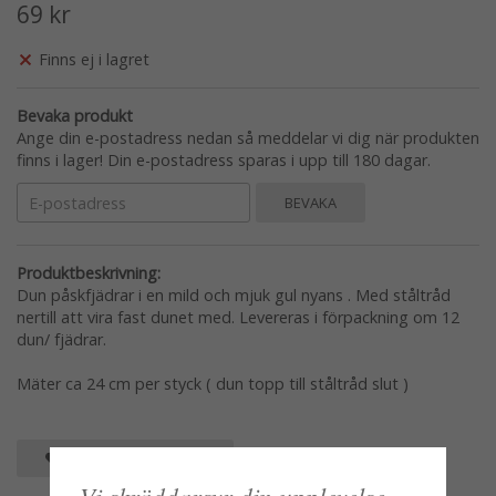
69 kr
Finns ej i lagret
Bevaka produkt
Ange din e-postadress nedan så meddelar vi dig när produkten
finns i lager! Din e-postadress sparas i upp till 180 dagar.
BEVAKA
Produktbeskrivning:
Dun påskfjädrar i en mild och mjuk gul nyans . Med ståltråd
nertill att vira fast dunet med. Levereras i förpackning om 12
dun/ fjädrar.
Mäter ca 24 cm per styck ( dun topp till ståltråd slut )
SPARA SOM FAVORIT
Vi skräddarsyr din upplevelse