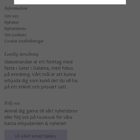
Information
Om oss
Nyheter
Nyhetsbrev
Om cookies
Cookie instÃ¤llningar
Lantlig inredning
Glasverandan är ett företag med
fäste i Säter i Dalarna, med fokus
på inredning. Vårt mål är att kunna
erbjuda dig som kund det du vill ha,
på ett enkelt och prisvärt sätt.
Följ oss
Anmäl dig gärna till vårt nyhetsbrev
eller följ oss på
för våra
Facebook
bästa erbjudanden & nyheter!
FÅ VÅRT NYHETSBREV