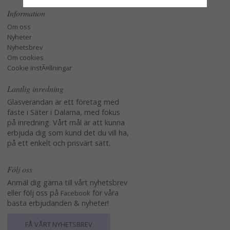
Information
Om oss
Nyheter
Nyhetsbrev
Om cookies
Cookie instÃ¤llningar
Lantlig inredning
Glasverandan är ett företag med
fäste i Säter i Dalarna, med fokus
på inredning. Vårt mål är att kunna
erbjuda dig som kund det du vill ha,
på ett enkelt och prisvärt sätt.
Följ oss
Anmäl dig gärna till vårt nyhetsbrev
eller följ oss på
för våra
Facebook
bästa erbjudanden & nyheter!
FÅ VÅRT NYHETSBREV