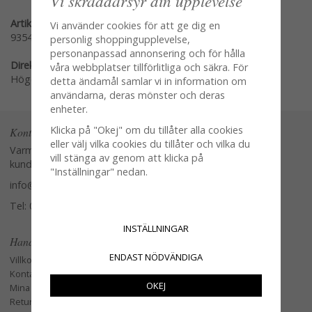
Vi skräddarsyr din upplevelse
Artikelnummer:
Vi använder cookies för att ge dig en
9354
personlig shoppingupplevelse,
personanpassad annonsering och för hålla
Direktlänk:
våra webbplatser tillförlitliga och säkra. För
Högerklicka och kopiera adressen
detta ändamål samlar vi in information om
användarna, deras mönster och deras
enheter.
Klicka på "Okej" om du tillåter alla cookies
Kontakta oss
eller välj vilka cookies du tillåter och vilka du
Varmt välkommen att kontakta vår
vill stänga av genom att klicka på
kundtjänst.
"Inställningar" nedan.
info@glasverandan.se
Tel: 079-3495968
INSTÄLLNINGAR
Handla
ENDAST NÖDVÄNDIGA
Villkor
Kontakta oss
OKEJ
Mina favoriter
Retur och Reklamation