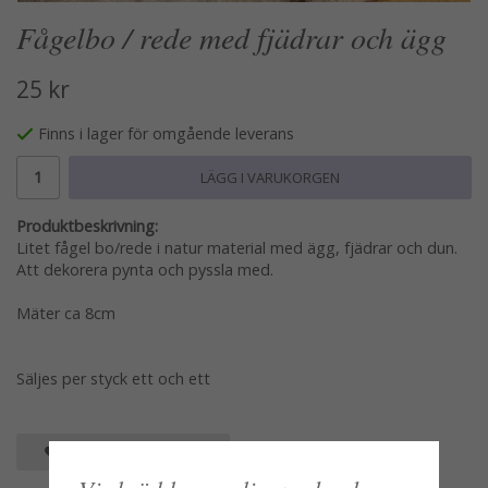
Fågelbo / rede med fjädrar och ägg
25 kr
Finns i lager för omgående leverans
LÄGG I VARUKORGEN
Produktbeskrivning:
Litet fågel bo/rede i natur material med ägg, fjädrar och dun.
Att dekorera pynta och pyssla med.
Mäter ca 8cm
Säljes per styck ett och ett
SPARA SOM FAVORIT