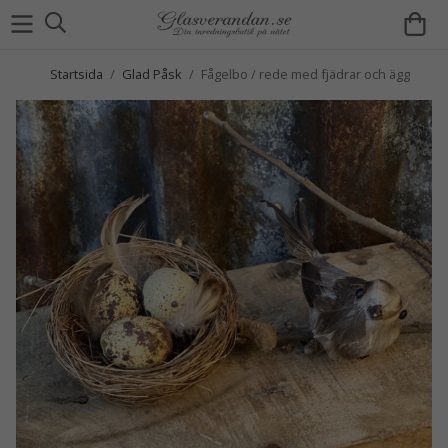
Startsida
/
Glad Påsk
/
Fågelbo / rede med fjädrar och ägg