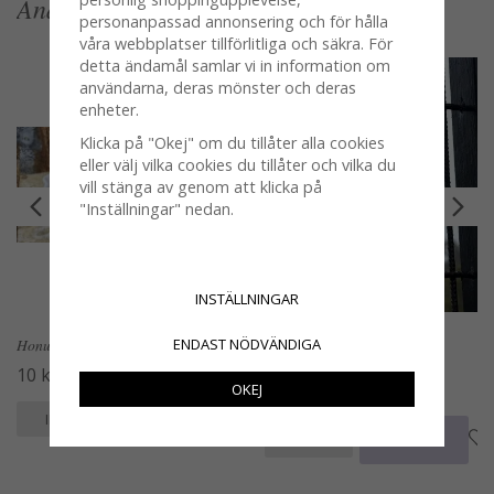
Andra köpte även
personanpassad annonsering och för hålla
våra webbplatser tillförlitliga och säkra. För
detta ändamål samlar vi in information om
användarna, deras mönster och deras
enheter.
Klicka på "Okej" om du tillåter alla cookies
eller välj vilka cookies du tillåter och vilka du
vill stänga av genom att klicka på
"Inställningar" nedan.
INSTÄLLNINGAR
Honungs doppare i natur trä
Färgad kula i glas och rost att
ENDAST NÖDVÄNDIGA
hänga i tex armeringsnät
10 kr
OKEJ
79 kr
KÖP
INFO
KÖP
INFO