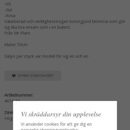
-Vit
-Gul
-Rosa
Välarbetad och verklighetstrogen konstgjord blomma som gör
sig lika bra ensam som i en bukett.
Från Mr Plant
Mäter 55cm
Säljes per styck var modell för sig en och en
SPARA SOM FAVORIT
Artikelnummer:
4674-10
Vi skräddarsyr din upplevelse
Direktlänk:
Högerklicka och kopiera adressen
Vi använder cookies för att ge dig en
personlig shoppingupplevelse,