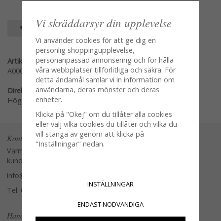
Vi skräddarsyr din upplevelse
SPARA SOM FAVORIT
Vi använder cookies för att ge dig en
personlig shoppingupplevelse,
personanpassad annonsering och för hålla
Artikelnummer:
våra webbplatser tillförlitliga och säkra. För
A00026953
detta ändamål samlar vi in information om
användarna, deras mönster och deras
Direktlänk:
enheter.
Högerklicka och kopiera adressen
Klicka på "Okej" om du tillåter alla cookies
eller välj vilka cookies du tillåter och vilka du
vill stänga av genom att klicka på
Kontakta oss
"Inställningar" nedan.
Varmt välkommen att kontakta vår
kundtjänst.
info@glasverandan.se
INSTÄLLNINGAR
Tel: 079-3495968
ENDAST NÖDVÄNDIGA
Handla