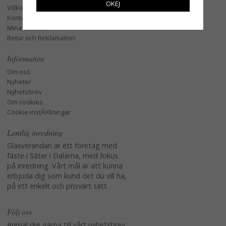
OKEJ
Villkor
Kontakta oss
Mina favoriter
Retur och Reklamation
Information
Om oss
Nyheter
Nyhetsbrev
Om cookies
Cookie instÃ¤llningar
Lantlig inredning
Glasverandan är ett företag med
fäste i Säter i Dalarna, med fokus
på inredning. Vårt mål är att kunna
erbjuda dig som kund det du vill ha,
på ett enkelt och prisvärt sätt.
Följ oss
Anmäl dig gärna till vårt nyhetsbrev